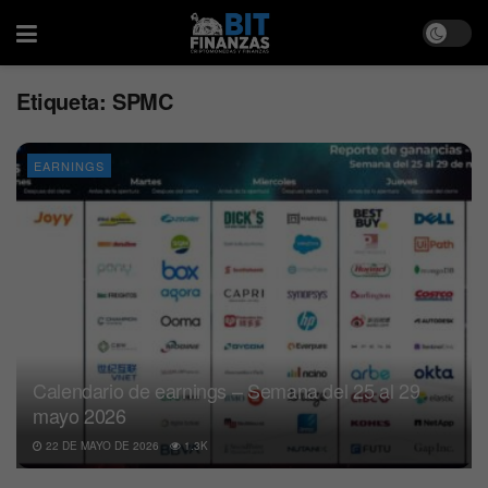
Etiqueta:
SPMC
EARNINGS
Calendario de earnings – Semana del 25 al 29
mayo 2026
22 DE MAYO DE 2026
1.3K