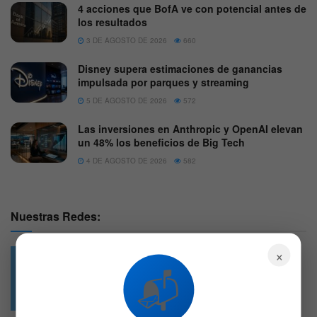
4 acciones que BofA ve con potencial antes de
los resultados
3 DE AGOSTO DE 2026
660
Disney supera estimaciones de ganancias
impulsada por parques y streaming
5 DE AGOSTO DE 2026
572
Las inversiones en Anthropic y OpenAI elevan
un 48% los beneficios de Big Tech
4 DE AGOSTO DE 2026
582
Nuestras Redes:
×
📬
49.6k
4.7k
Followers
Followers