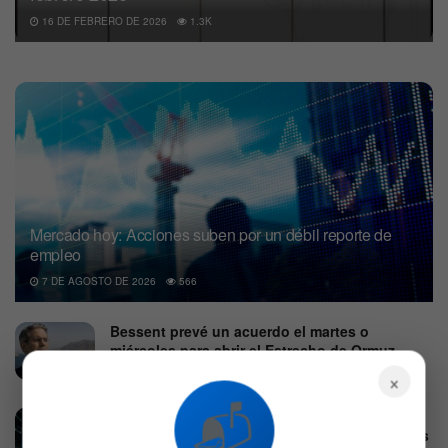
16 DE FEBRERO DE 2026
1.3K
Mercado hoy: Acciones suben por un débil reporte de
empleo
7 DE AGOSTO DE 2026
566
Bessent prevé un acuerdo el martes o
miércoles para abrir el Estrecho de Ormuz
×
4 DE AGOSTO DE 2026
551
📬
McDonald’s supera estimaciones con un
beneficio de 3,38 dólares y eleva sus acciones