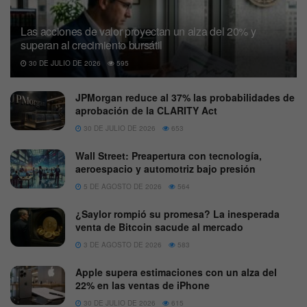
Las acciones de valor proyectan un alza del 20% y
superan al crecimiento bursátil
30 DE JULIO DE 2026
595
JPMorgan reduce al 37% las probabilidades de
aprobación de la CLARITY Act
30 DE JULIO DE 2026
653
Wall Street: Preapertura con tecnología,
aeroespacio y automotriz bajo presión
5 DE AGOSTO DE 2026
564
¿Saylor rompió su promesa? La inesperada
venta de Bitcoin sacude al mercado
3 DE AGOSTO DE 2026
583
Apple supera estimaciones con un alza del
22% en las ventas de iPhone
30 DE JULIO DE 2026
615