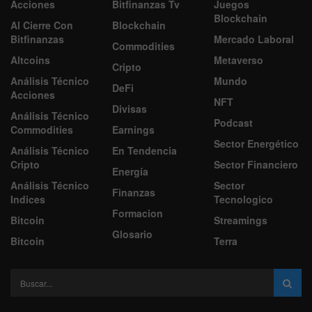
Acciones
Bitfinanzas Tv
Juegos
Blockchain
Al Cierre Con
Blockchain
Bitfinanzas
Mercado Laboral
Commodities
Altcoins
Metaverso
Cripto
Análisis Técnico
Mundo
DeFi
Acciones
NFT
Divisas
Análisis Técnico
Podcast
Commodities
Earnings
Sector Energético
Análisis Técnico
En Tendencia
Cripto
Sector Financiero
Energía
Análisis Técnico
Sector
Finanzas
Indices
Tecnologico
Formacion
Bitcoin
Streamings
Glosario
Bitcoin
Terra