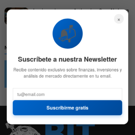
Las inversiones en Anthropic y OpenAI elevan
un 48% los beneficios de Big Tech
×
4 DE AGOSTO DE 2026
566
📬
Nuestras Redes:
Suscríbete a nuestra Newsletter
Recibe contenido exclusivo sobre finanzas, inversiones y
análisis de mercado directamente en tu email.
49.6k
4.7k
Followers
Followers
Suscribirme gratis