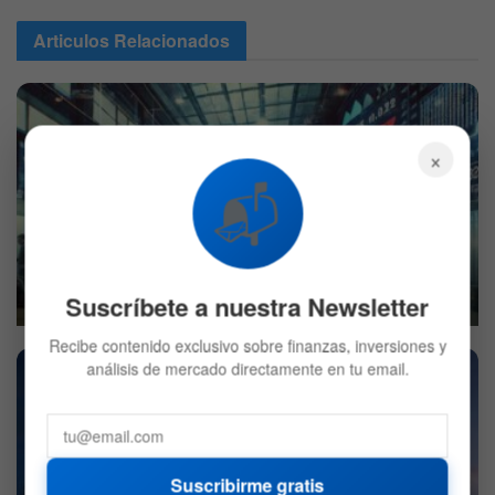
Articulos
Relacionados
×
📬
Wall Street: Preapertura con tecnología, turismo y
alimentación bajo presión
Suscríbete a nuestra Newsletter
7 DE AGOSTO DE 2026
580
Recibe contenido exclusivo sobre finanzas, inversiones y
análisis de mercado directamente en tu email.
Suscribirme gratis