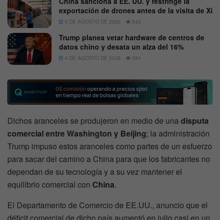
China sanciona a EE. UU. y restringe la
exportación de drones antes de la visita de Xi
5 DE AGOSTO DE 2026
542
Trump planea vetar hardware de centros de
datos chino y desata un alza del 16%
4 DE AGOSTO DE 2026
594
Dichos aranceles se produjeron en medio de una
disputa
comercial entre Washington y Beijing
; la administración
Trump impuso estos aranceles como partes de un esfuerzo
para sacar del camino a China para que los fabricantes no
dependan de su tecnología y a su vez mantener el
equilibrio comercial con
China
.
El Departamento de Comercio de EE.UU., anuncio que el
déficit comercial de dicho país aumentó en julio casi en un