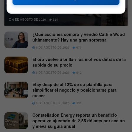
SpaceX podría sufrir más presión al liberarse el primer
lote de acciones desde su debut
6 DE AGOSTO DE 2026
654
¿Qué acciones compró y vendió Cathie Wood
últimamente? Hay una gran sorpresa
6 DE AGOSTO DE 2026
679
El oro vuelve a brillar: los motivos detrás de la
subida de su precio
6 DE AGOSTO DE 2026
642
Etsy despide al 12% de su plantilla para
simplificar el negocio y posicionarse para
crecer
6 DE AGOSTO DE 2026
538
Constellation Energy reporta un beneficio
operativo ajustado de 2,55 dólares por acción
y eleva su guía anual