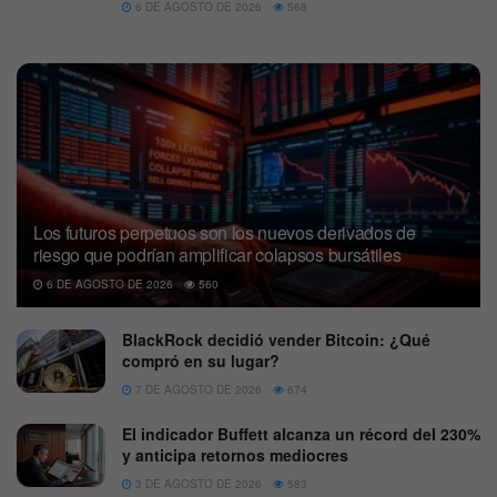
6 DE AGOSTO DE 2026
568
Los futuros perpetuos son los nuevos derivados de
riesgo que podrían amplificar colapsos bursátiles
6 DE AGOSTO DE 2026
560
BlackRock decidió vender Bitcoin: ¿Qué
compró en su lugar?
7 DE AGOSTO DE 2026
674
El indicador Buffett alcanza un récord del 230%
y anticipa retornos mediocres
3 DE AGOSTO DE 2026
583