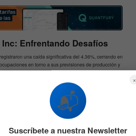
 Inc: Enfrentando Desafíos
egistraron una caída significativa del 4.36%, cerrando en
eocupaciones en torno a sus previsiones de producción y
a calificación de Rivian de Comprar a Mantener,
 29 USD a 19 USD debido a las expectativas en el
fábricas. A pesar de anunciar la disponibilidad de
📬
Rivian enfrenta una creciente competencia en contratos
ness Machines Corp (IBM):
Suscríbete a nuestra Newsletter
uturo