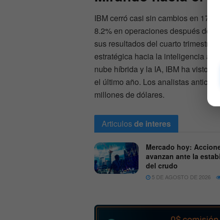
IBM cerró casi sin cambios en 173.
8.2% en operaciones después del ci
sus resultados del cuarto trimestre 
estratégica hacia la inteligencia art
nube híbrida y la IA, IBM ha visto 
el último año. Los analistas antici
millones de dólares.
Articulos
de interes
Mercado hoy: Accion
avanzan ante la estab
del crudo
5 DE AGOSTO DE 2026