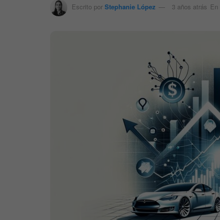
Escrito por
Stephanie López
3 años atrás
En