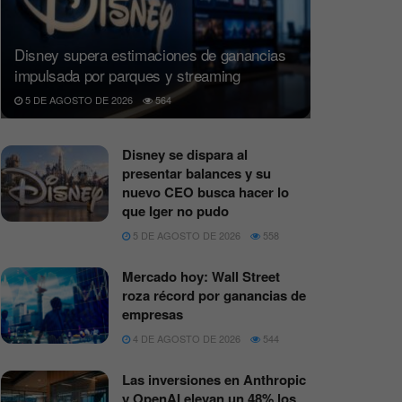
Disney supera estimaciones de ganancias
impulsada por parques y streaming
5 DE AGOSTO DE 2026
564
Disney se dispara al
presentar balances y su
nuevo CEO busca hacer lo
que Iger no pudo
5 DE AGOSTO DE 2026
558
Mercado hoy: Wall Street
roza récord por ganancias de
empresas
4 DE AGOSTO DE 2026
544
Las inversiones en Anthropic
y OpenAI elevan un 48% los