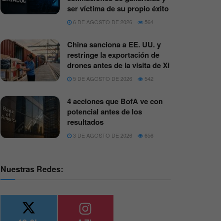
ser víctima de su propio éxito
6 DE AGOSTO DE 2026
564
China sanciona a EE. UU. y
restringe la exportación de
drones antes de la visita de Xi
5 DE AGOSTO DE 2026
542
4 acciones que BofA ve con
potencial antes de los
resultados
3 DE AGOSTO DE 2026
656
Nuestras Redes: