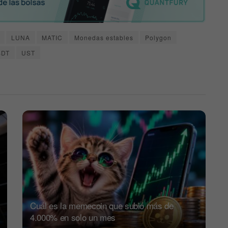
LUNA
MATIC
Monedas estables
Polygon
SDT
UST
Cuál es la memecoin que subió más de
4.000% en solo un mes