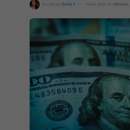
Escrito por
Emily F
4 años atrás
En
Altcoins