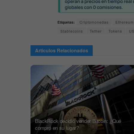
Etiquetas:
Criptomonedas
Ethereum
Stablecoins
Tether
Tokens
U
Articulos
Relacionados
BlackRock decidió vender Bitcoin: ¿Qué
compró en su lugar?