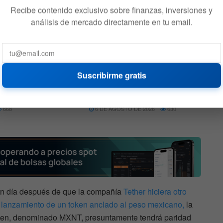
Recibe contenido exclusivo sobre finanzas, inversiones y
y entren y salgan de la red»,
aseveraron en el
análisis de mercado directamente en tu email.
Suscribirme gratis
nder
Cuál es la memecoin que
 en su
subió más de 4.000% en
solo un mes
668
6 DE AGOSTO DE 2026
630
 un día después de que la compañía
Tether hiciera otro
l
lanzamiento de un token anclado al peso mexicano,
la
oken, denominado MXNT, presuntamente tendrá paridad