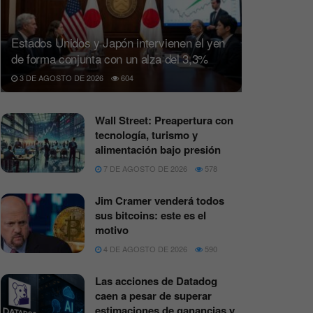
Estados Unidos y Japón intervienen el yen
de forma conjunta con un alza del 3,3%
3 DE AGOSTO DE 2026
604
Wall Street: Preapertura con
tecnología, turismo y
alimentación bajo presión
7 DE AGOSTO DE 2026
578
Jim Cramer venderá todos
sus bitcoins: este es el
motivo
4 DE AGOSTO DE 2026
590
Las acciones de Datadog
caen a pesar de superar
estimaciones de ganancias y