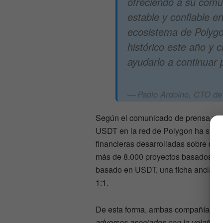
ofreciendo a su comun
estable y confiable en
ecosistema de Polygo
histórico este año y 
ayudarlo a continuar
Paolo Ardoino, CTO de 
Según el comunicado de prensa pre
USDT en la red de Polygon ha sido 
financieras desarrolladas sobre dich
más de 8.000 proyectos basados en 
basado en USDT, una ficha anclada 
1:1.
De esta forma, ambas compañías se
adversos asociados con la volatilid