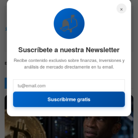
×
Descargo de responsabilidad: Toda la información 
📬
encontrada en Bitfinanzas es dada con la mejor 
intención, esta no representa ninguna recomendación 
de inversión y es solo para fines informativos. 
Recuerda hacer siempre tu propia investigación.
Suscríbete a nuestra Newsletter
Recibe contenido exclusivo sobre finanzas, inversiones y
Etiquetas:
Clarity ACt
Donald Trump
análisis de mercado directamente en tu email.
Articulos
Relacionados
Suscribirme gratis