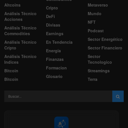
Altcoins
Metaverso
Cripto
Análisis Técnico
Mundo
DeFi
Acciones
NFT
Divisas
Análisis Técnico
Podcast
Commodities
Earnings
Sector Energético
Análisis Técnico
En Tendencia
Cripto
Sector Financiero
Energía
Análisis Técnico
Sector
Finanzas
Indices
Tecnologico
Formacion
Bitcoin
Streamings
Glosario
Bitcoin
Terra
📬