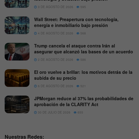
3 DE AGOSTO DE 2026
595
Wall Street: Preapertura con tecnología,
energía e inmobiliario bajo presión
4 DE AGOSTO DE 2026
568
Trump cancela el ataque contra Irán al
asegurar que alcanzó las bases de un acuerdo
2 DE AGOSTO DE 2026
586
El oro vuelve a brillar: los motivos detrás de la
subida de su precio
6 DE AGOSTO DE 2026
521
JPMorgan reduce al 37% las probabilidades de
aprobación de la CLARITY Act
30 DE JULIO DE 2026
655
Nuestras Redes: