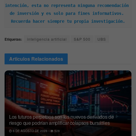
intención, esta no representa ninguna recomendación 
de inversión y es solo para fines informativos. 
Recuerda hacer siempre tu propia investigación.
Etiquetas:
inteligencia artificial
S&P 500
UBS
Articulos
Relacionados
Los futuros perpetuos son los nuevos derivados de
riesgo que podrían amplificar colapsos bursátiles
6 DE AGOSTO DE 2026
528