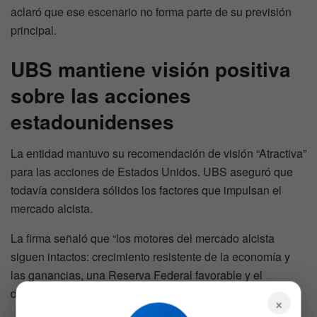
aclaró que ese escenario no forma parte de su previsión
principal.
UBS mantiene visión positiva
sobre las acciones
estadounidenses
La entidad mantuvo su recomendación de visión “Atractiva”
para las acciones de Estados Unidos. UBS aseguró que
todavía considera sólidos los factores que impulsan el
mercado alcista.
La firma señaló que “los motores del mercado alcista
siguen intactos: crecimiento resistente de la economía y
las ganancias, una Reserva Federal favorable y el
despliegue de la inteligencia artificial”.
×