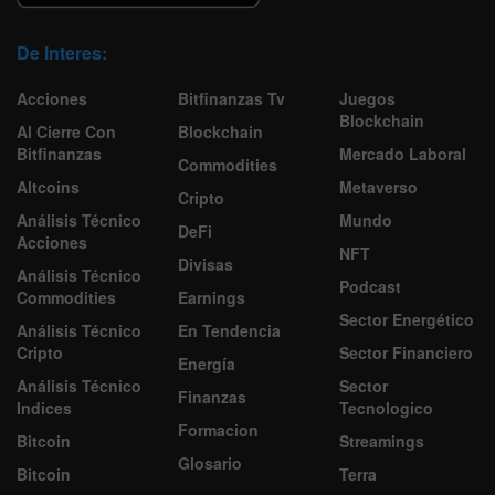
De Interes:
Acciones
Bitfinanzas Tv
Juegos
Blockchain
Al Cierre Con
Blockchain
Bitfinanzas
Mercado Laboral
Commodities
Altcoins
Metaverso
Cripto
Análisis Técnico
Mundo
DeFi
Acciones
NFT
Divisas
Análisis Técnico
Podcast
Commodities
Earnings
Sector Energético
Análisis Técnico
En Tendencia
Cripto
Sector Financiero
Energía
Análisis Técnico
Sector
Finanzas
Indices
Tecnologico
Formacion
Bitcoin
Streamings
Glosario
Bitcoin
Terra