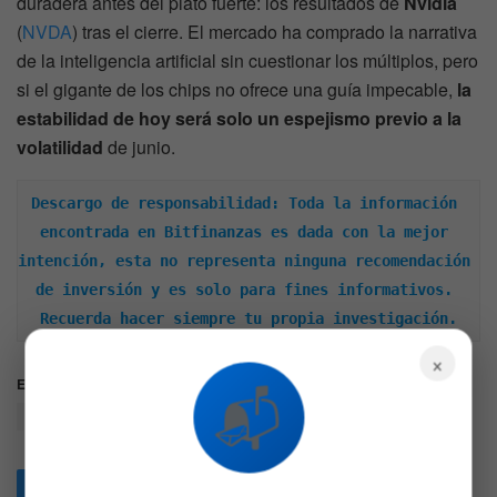
duradera antes del plato fuerte: los resultados de
Nvidia
(
NVDA
) tras el cierre. El mercado ha comprado la narrativa
de la inteligencia artificial sin cuestionar los múltiplos, pero
si el gigante de los chips no ofrece una guía impecable,
la
estabilidad de hoy será solo un espejismo previo a la
volatilidad
de junio.
Descargo de responsabilidad: Toda la información 
encontrada en Bitfinanzas es dada con la mejor 
intención, esta no representa ninguna recomendación 
de inversión y es solo para fines informativos. 
Recuerda hacer siempre tu propia investigación.
×
Etiquetas:
Bonos
CAVA
DIA
NVDA
NVIDIA
QQQ
📬
Resultados
SPY
TGT
TJX
Articulos
Relacionados