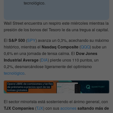
tecnológico.
Wall Street encuentra un respiro este miércoles mientras la
presión de los bonos del Tesoro le da una tregua al capital.
El
S&P 500
(
SPY
) avanza un 0,3%, acechando su máximo
histórico, mientras el
Nasdaq Composite
(
QQQ
) sube un
0,6% en una jornada de tensa calma. El
Dow Jones
Industrial Average
(
DIA
) pierde unos 110 puntos, un
0,2%, desmarcándose ligeramente del optimismo
tecnológico
.
El sector minorista está sosteniendo el ánimo general, con
TJX Companies
(
TJX
) con sus
acciones
saltando más de