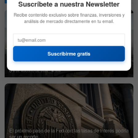
Suscríbete a nuestra Newsletter
Recibe contenido exclusivo sobre finanzas, inversiones y
análisis de mercado directamente en tu email.
Bank of America dice que el optimismo está en su nivel
Suscribirme gratis
más alto desde 2021 por lo que es hora de abandonar
los activos de riesgo
8 DE AGOSTO DE 2026
559
El próximo paso de la Fed con las tasas de interés podría
ser un recorte