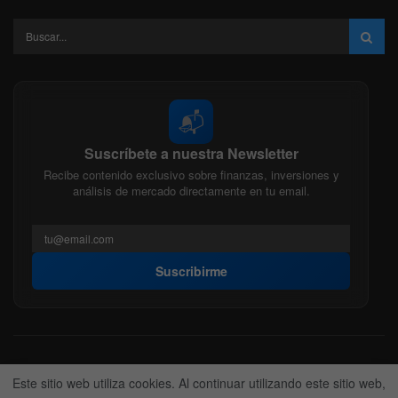
📬
Suscríbete a nuestra Newsletter
Recibe contenido exclusivo sobre finanzas, inversiones y
análisis de mercado directamente en tu email.
Suscribirme
Acerca de nosotros
Politica Editorial
Nuestro Equipo
Este sitio web utiliza cookies. Al continuar utilizando este sitio web,
Contactanos
Anunciate