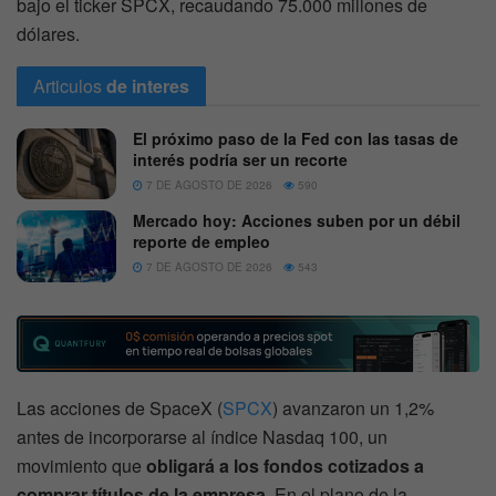
bajo el ticker SPCX, recaudando 75.000 millones de
dólares.
Articulos
de interes
El próximo paso de la Fed con las tasas de
interés podría ser un recorte
7 DE AGOSTO DE 2026
590
Mercado hoy: Acciones suben por un débil
reporte de empleo
7 DE AGOSTO DE 2026
543
Las acciones de SpaceX (
SPCX
) avanzaron un 1,2%
antes de incorporarse al índice Nasdaq 100, un
movimiento que
obligará a los fondos cotizados a
comprar títulos de la empresa
. En el plano de la