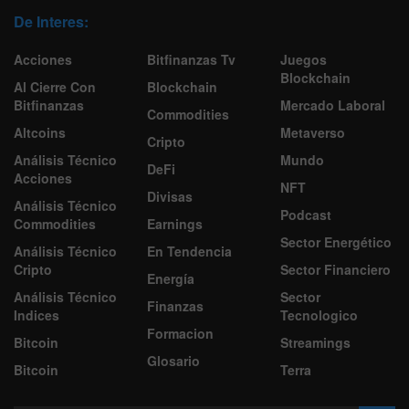
De Interes:
Acciones
Bitfinanzas Tv
Juegos
Blockchain
Al Cierre Con
Blockchain
Bitfinanzas
Mercado Laboral
Commodities
Altcoins
Metaverso
Cripto
Análisis Técnico
Mundo
DeFi
Acciones
NFT
Divisas
Análisis Técnico
Podcast
Commodities
Earnings
Sector Energético
Análisis Técnico
En Tendencia
Cripto
Sector Financiero
Energía
Análisis Técnico
Sector
Finanzas
Indices
Tecnologico
Formacion
Bitcoin
Streamings
Glosario
Bitcoin
Terra