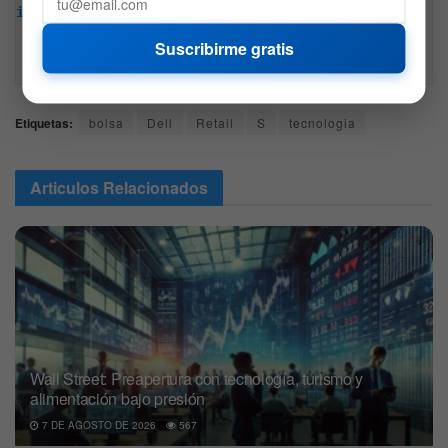
intención, esta no representa ninguna recomendación 
de inversión y es solo para fines informativos. 
Suscribirme gratis
Recuerda hacer siempre tu propia investigación.
Etiquetas:
bolsa
Dell
Retail
S
tecnologia
Articulos
Relacionados
Wall Street: Preapertura con tecnología, turismo y
alimentación bajo presión
7 DE AGOSTO DE 2026
567