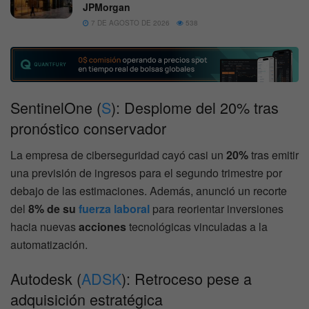
JPMorgan
7 DE AGOSTO DE 2026
538
SentinelOne (
S
): Desplome del 20% tras
pronóstico conservador
La empresa de ciberseguridad cayó casi un
20%
tras emitir
una previsión de ingresos para el segundo trimestre por
debajo de las estimaciones. Además, anunció un recorte
del
8% de su
fuerza laboral
para reorientar inversiones
hacia nuevas
acciones
tecnológicas vinculadas a la
automatización.
Autodesk (
ADSK
): Retroceso pese a
adquisición estratégica