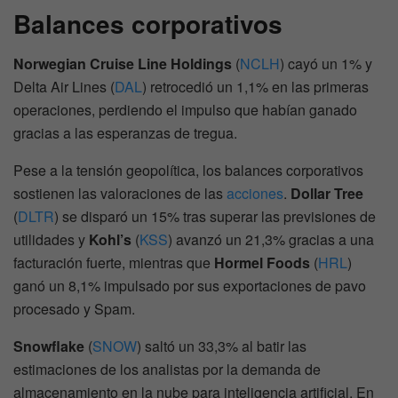
Balances corporativos
Norwegian Cruise Line Holdings
(
NCLH
) cayó un 1% y
Delta Air Lines (
DAL
) retrocedió un 1,1% en las primeras
operaciones, perdiendo el impulso que habían ganado
gracias a las esperanzas de tregua.
Pese a la tensión geopolítica, los balances corporativos
sostienen las valoraciones de las
acciones
.
Dollar Tree
(
DLTR
) se disparó un 15% tras superar las previsiones de
utilidades y
Kohl’s
(
KSS
) avanzó un 21,3% gracias a una
facturación fuerte, mientras que
Hormel Foods
(
HRL
)
ganó un 8,1% impulsado por sus exportaciones de pavo
procesado y Spam.
Snowflake
(
SNOW
) saltó un 33,3% al batir las
estimaciones de los analistas por la demanda de
almacenamiento en la nube para inteligencia artificial. En