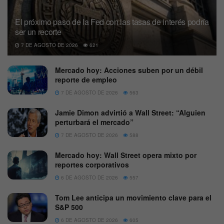
El próximo paso de la Fed con las tasas de interés podría
ser un recorte
7 DE AGOSTO DE 2026
621
Mercado hoy: Acciones suben por un débil
reporte de empleo
7 DE AGOSTO DE 2026
563
Jamie Dimon advirtió a Wall Street: “Alguien
perturbará el mercado”
7 DE AGOSTO DE 2026
588
Mercado hoy: Wall Street opera mixto por
reportes corporativos
6 DE AGOSTO DE 2026
557
Tom Lee anticipa un movimiento clave para el
S&P 500
6 DE AGOSTO DE 2026
605