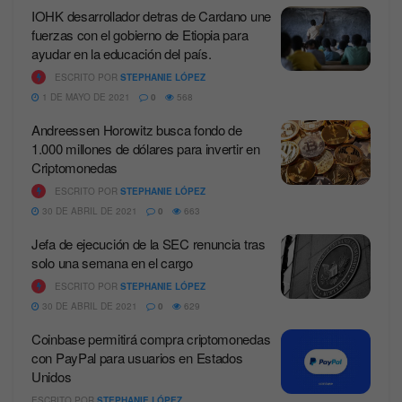
IOHK desarrollador detras de Cardano une
fuerzas con el gobierno de Etiopia para
ayudar en la educación del país.
ESCRITO POR
STEPHANIE LÓPEZ
1 DE MAYO DE 2021
0
568
Andreessen Horowitz busca fondo de
1.000 millones de dólares para invertir en
Criptomonedas
ESCRITO POR
STEPHANIE LÓPEZ
30 DE ABRIL DE 2021
0
663
Jefa de ejecución de la SEC renuncia tras
solo una semana en el cargo
ESCRITO POR
STEPHANIE LÓPEZ
30 DE ABRIL DE 2021
0
629
Coinbase permitirá compra criptomonedas
con PayPal para usuarios en Estados
Unidos
ESCRITO POR
STEPHANIE LÓPEZ