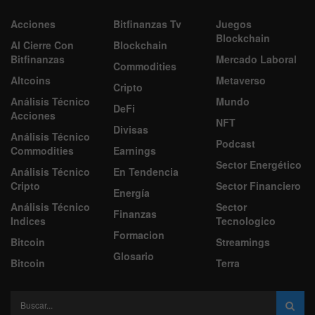
Acciones
Bitfinanzas Tv
Juegos
Blockchain
Al Cierre Con
Blockchain
Bitfinanzas
Mercado Laboral
Commodities
Altcoins
Metaverso
Cripto
Análisis Técnico
Mundo
DeFi
Acciones
NFT
Divisas
Análisis Técnico
Podcast
Commodities
Earnings
Sector Energético
Análisis Técnico
En Tendencia
Cripto
Sector Financiero
Energía
Análisis Técnico
Sector
Finanzas
Indices
Tecnologico
Formacion
Bitcoin
Streamings
Glosario
Bitcoin
Terra