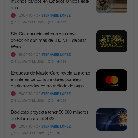
muchos bancos en Estados Unidos este
año
ESCRITO POR
STEPHANIE LÓPEZ
5 DE MAYO DE 2021
0
577
StarColl anuncia estreno de nueva
colección con más de 800 NFT de Star
Wars
ESCRITO POR
STEPHANIE LÓPEZ
4 DE MAYO DE 2021
0
544
Encuesta de MasterCard revela aumento
en interés de consumidores por elegir
criptomonedas como método de pago
ESCRITO POR
STEPHANIE LÓPEZ
4 DE MAYO DE 2021
0
556
Blockcap proyecta tener 50.000 mineros
de Bitcoin para el 2022
ESCRITO POR
STEPHANIE LÓPEZ
3 DE MAYO DE 2021
0
527