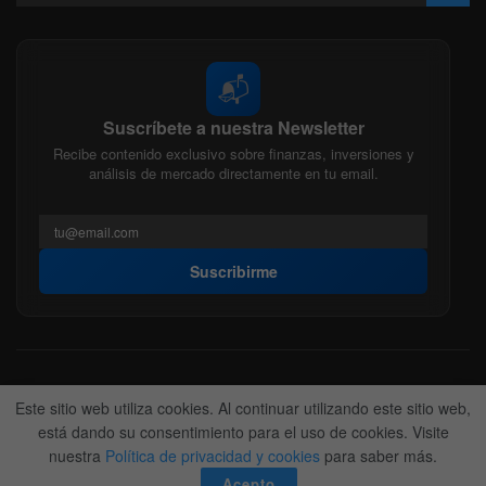
📬
Suscríbete a nuestra Newsletter
Recibe contenido exclusivo sobre finanzas, inversiones y
análisis de mercado directamente en tu email.
Suscribirme
Acerca de nosotros
Politica Editorial
Nuestro Equipo
Este sitio web utiliza cookies. Al continuar utilizando este sitio web,
Contactanos
Anunciate
está dando su consentimiento para el uso de cookies. Visite
nuestra
Política de privacidad y cookies
para saber más.
© 2022-2026
BitFinanzas
- Hecho por
Team DM. 😎
Acepto