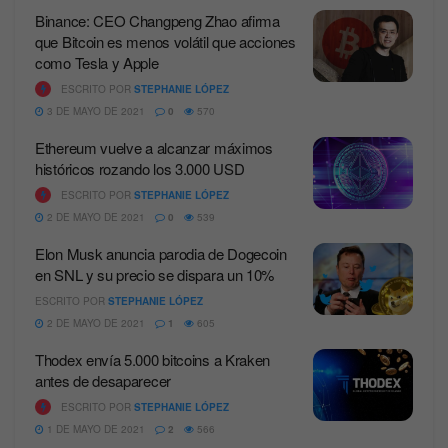
Binance: CEO Changpeng Zhao afirma
que Bitcoin es menos volátil que acciones
como Tesla y Apple
ESCRITO POR
STEPHANIE LÓPEZ
3 DE MAYO DE 2021
0
570
Ethereum vuelve a alcanzar máximos
históricos rozando los 3.000 USD
ESCRITO POR
STEPHANIE LÓPEZ
2 DE MAYO DE 2021
0
539
Elon Musk anuncia parodia de Dogecoin
en SNL y su precio se dispara un 10%
ESCRITO POR
STEPHANIE LÓPEZ
2 DE MAYO DE 2021
1
605
Thodex envía 5.000 bitcoins a Kraken
antes de desaparecer
ESCRITO POR
STEPHANIE LÓPEZ
1 DE MAYO DE 2021
2
566