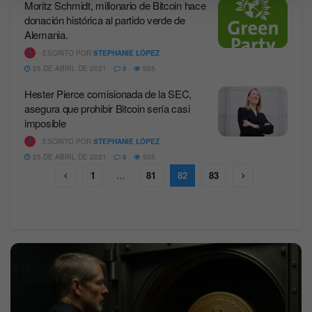
Moritz Schmidt, millonario de Bitcoin hace
donación histórica al partido verde de
Alemania.
ESCRITO POR
STEPHANIE LÓPEZ
25 DE ABRIL DE 2021
0
585
Hester Pierce comisionada de la SEC,
asegura que prohibir Bitcoin sería casi
imposible
ESCRITO POR
STEPHANIE LÓPEZ
25 DE ABRIL DE 2021
0
535
1
…
81
82
83