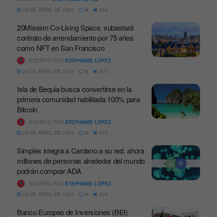
29 DE ABRIL DE 2021
0
554
20Mission Co-Living Space, subastará
contrato de arrendamiento por 75 años
como NFT en San Francisco
ESCRITO POR
STEPHANIE LÓPEZ
29 DE ABRIL DE 2021
0
573
Isla de Bequia busca convertirse en la
primera comunidad habilitada 100% para
Bitcoin
ESCRITO POR
STEPHANIE LÓPEZ
28 DE ABRIL DE 2021
0
572
Simplex integra a Cardano a su red, ahora
millones de personas alrededor del mundo
podrán comprar ADA
ESCRITO POR
STEPHANIE LÓPEZ
28 DE ABRIL DE 2021
0
524
Banco Europeo de Inversiones (BEI)