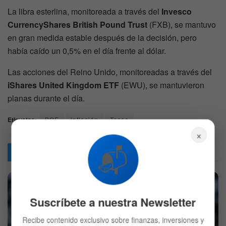
La libra esterlina, monitoreada a través del
Invesco
CurrencyShares British Pound Trust
(FXB), se mantuvo
en gran medida estable después de la decisión, pero
había caído un 0,5% en el día frente al dólar.
Las acciones del Reino Unido, monitoreadas a través del
iShares United Kingdom ETF
(EWU), se mantuvieron
planas durante el día.
Etiquetas:
BOE
inflación
Tasas
×
📬
Articulos
Relacionados
Suscríbete a nuestra Newsletter
Recibe contenido exclusivo sobre finanzas, inversiones y