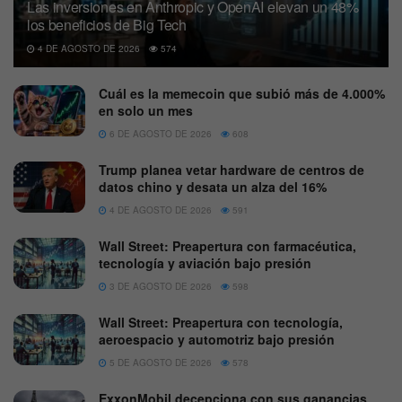
Las inversiones en Anthropic y OpenAI elevan un 48%
los beneficios de Big Tech
4 DE AGOSTO DE 2026
574
Cuál es la memecoin que subió más de 4.000%
en solo un mes
6 DE AGOSTO DE 2026
608
Trump planea vetar hardware de centros de
datos chino y desata un alza del 16%
4 DE AGOSTO DE 2026
591
Wall Street: Preapertura con farmacéutica,
tecnología y aviación bajo presión
3 DE AGOSTO DE 2026
598
Wall Street: Preapertura con tecnología,
aeroespacio y automotriz bajo presión
5 DE AGOSTO DE 2026
578
ExxonMobil decepciona con sus ganancias