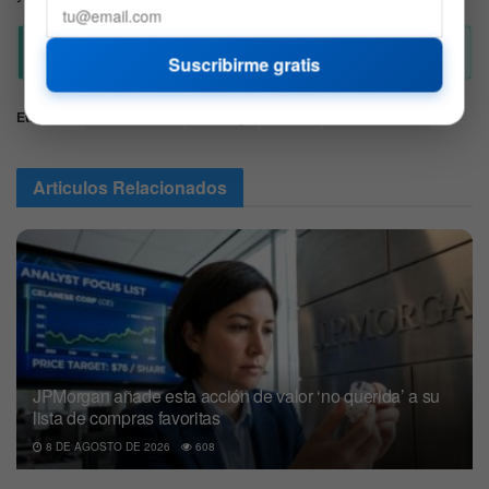
Suscribirme gratis
Etiquetas:
Aerolineas
Boeing
crisis
StockMarket
Articulos
Relacionados
JPMorgan añade esta acción de valor ‘no querida’ a su
lista de compras favoritas
8 DE AGOSTO DE 2026
608