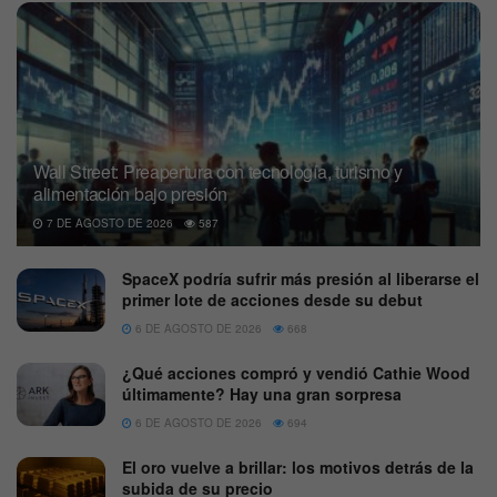
Wall Street: Preapertura con tecnología, turismo y
alimentación bajo presión
7 DE AGOSTO DE 2026
587
SpaceX podría sufrir más presión al liberarse el
primer lote de acciones desde su debut
6 DE AGOSTO DE 2026
668
¿Qué acciones compró y vendió Cathie Wood
últimamente? Hay una gran sorpresa
6 DE AGOSTO DE 2026
694
El oro vuelve a brillar: los motivos detrás de la
subida de su precio