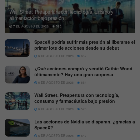
Wall Street: Preapertura con tecnología, turismo y
alimentación bajo presión
7 DE AGOSTO DE 2026
580
SpaceX podría sufrir más presión al liberarse el
primer lote de acciones desde su debut
6 DE AGOSTO DE 2026
659
¿Qué acciones compró y vendió Cathie Wood
últimamente? Hay una gran sorpresa
6 DE AGOSTO DE 2026
684
Wall Street: Preapertura con tecnología,
consumo y farmacéutica bajo presión
6 DE AGOSTO DE 2026
575
Las acciones de Nvidia se disparan, ¿gracias a
SpaceX?
5 DE AGOSTO DE 2026
647