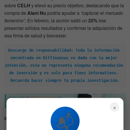
sobre
CELH
y elevó su precio objetivo, destacando que la
compra de
Alani Nu
podría ayudar a
“capturar el mercado
femenino”
. En febrero, la acción saltó un
25%
tras
presentar sólidos resultados y confirmar la adquisición de
esa firma de salud y bienestar.
Descargo de responsabilidad: Toda la información 
encontrada en Bitfinanzas es dada con la mejor 
intención, esta no representa ninguna recomendación 
de inversión y es solo para fines informativos. 
Recuerda hacer siempre tu propia investigación.
×
📬
Etiquetas:
Acciones
CELH
EnergyDrinks
MercadosFinancieros
StockMarket
trending