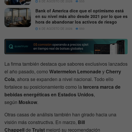
8 DE AGOSTO DE 2026
555
Bank of America dice que el optimismo está
en su nivel más alto desde 2021 por lo que es
hora de abandonar los activos de riesgo
8 DE AGOSTO DE 2026
550
La firma también destaca que sabores exclusivos lanzados
el año pasado, como
Watermelon Lemonade
y
Cherry
Cola
, ahora se expanden a nivel nacional. Todo ello
fortalece su posicionamiento como la
tercera marca de
bebidas energéticas en Estados Unidos
,
según
Moskow
.
Otras casas de análisis también han girado hacia una
visión más constructiva. En marzo,
Bill
Chappell
de
Truist
mejoró su recomendación