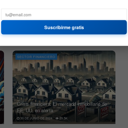
BNY y JPMorgan entre 94 bancos en riesgo
Suscribirme gratis
de corridas bancarias
17 DE AGOSTO DE 2024
608
SECTOR FINANCIERO
Crisis financiera: El mercado inmobiliario de
EE. UU. en alerta
30 DE JUNIO DE 2024
29.5K