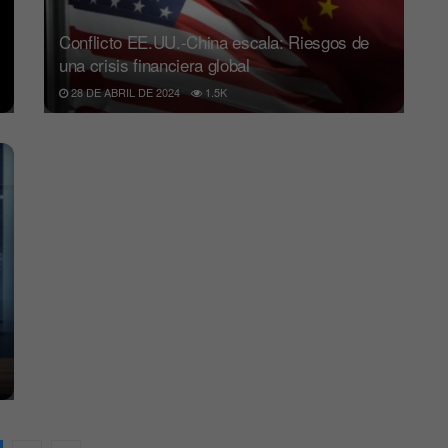
Conflicto EE.UU.-China escala: Riesgos de
una crisis financiera global
28 DE ABRIL DE 2024
1.5K