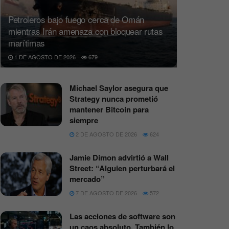
Petroleros bajo fuego cerca de Omán
mientras Irán amenaza con bloquear rutas
marítimas
1 DE AGOSTO DE 2026
679
Michael Saylor asegura que
Strategy nunca prometió
mantener Bitcoin para
siempre
2 DE AGOSTO DE 2026
624
Jamie Dimon advirtió a Wall
Street: “Alguien perturbará el
mercado”
7 DE AGOSTO DE 2026
572
Las acciones de software son
un caos absoluto. También lo