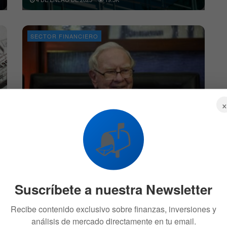
SECTOR FINANCIERO
Berkshire Hathaway acumula récord de
📬
efectivo: ¿Se prepara Buffett para una crisis?
30 DE SEPTIEMBRE DE 2024
2.7K
CRIPTO
Suscríbete a nuestra Newsletter
Recibe contenido exclusivo sobre finanzas, inversiones y
análisis de mercado directamente en tu email.