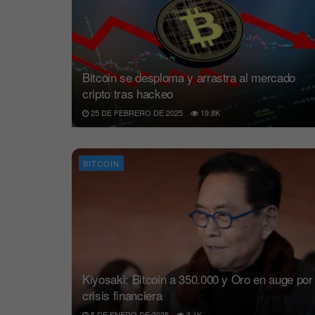
Bitcoin se desploma y arrastra al mercado
cripto tras hackeo
25 DE FEBRERO DE 2025
19.8K
BITCOIN
Kiyosaki: Bitcoin a 350.000 y Oro en auge por
crisis financiera
5 DE ENERO DE 2025
3.1K