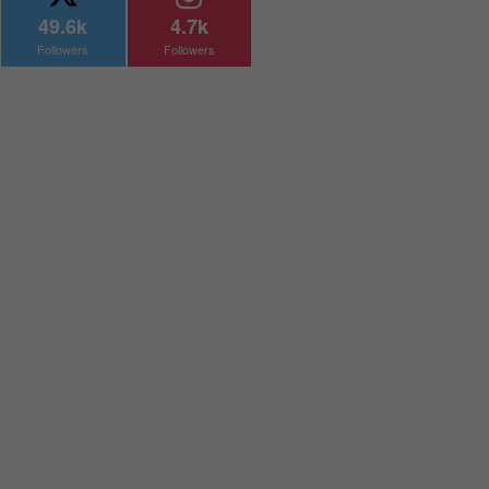
49.6k
4.7k
Followers
Followers