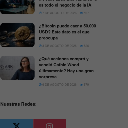
es todo el negocio de la IA
7 DE AGOSTO DE 2026
567
¿Bitcoin puede caer a 50.000
USD? Este dato es el que
preocupa
3 DE AGOSTO DE 2026
626
¿Qué acciones compró y
vendió Cathie Wood
últimamente? Hay una gran
sorpresa
6 DE AGOSTO DE 2026
679
Nuestras Redes: