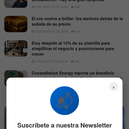
6 DE AGOSTO DE 2026
658
El oro vuelve a brillar: los motivos detrás de la
subida de su precio
6 DE AGOSTO DE 2026
614
Etsy despide al 12% de su plantilla para
simplificar el negocio y posicionarse para
crecer
6 DE AGOSTO DE 2026
533
Constellation Energy reporta un beneficio
operativo ajustado de 2,55 dólares por acción
y eleva su guía anual
×
6 DE AGOSTO DE 2026
561
📬
Suscríbete a nuestra Newsletter