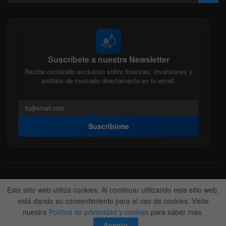
📬
Suscríbete a nuestra Newsletter
Recibe contenido exclusivo sobre finanzas, inversiones y
análisis de mercado directamente en tu email.
Suscribirme
Acerca de nosotros
Politica Editorial
Nuestro Equipo
Este sitio web utiliza cookies. Al continuar utilizando este sitio web,
Contactanos
Anunciate
está dando su consentimiento para el uso de cookies. Visite
nuestra
Política de privacidad y cookies
para saber más.
© 2022-2026
BitFinanzas
- Hecho por
Team DM. 😎
Acepto