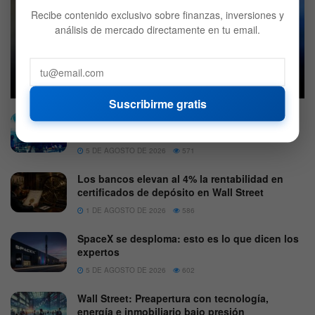
Recibe contenido exclusivo sobre finanzas, inversiones y
análisis de mercado directamente en tu email.
Tom Lee anticipa un movimiento clave para el S&P 500
6 DE AGOSTO DE 2026
591
Suscribirme gratis
Mercado hoy: Acciones avanzan ante la
estabilidad del crudo
5 DE AGOSTO DE 2026
571
Los bancos elevan al 4% la rentabilidad en
certificados de depósito en Wall Street
1 DE AGOSTO DE 2026
586
SpaceX se desploma: esto es lo que dicen los
expertos
5 DE AGOSTO DE 2026
602
Wall Street: Preapertura con tecnología,
energía e inmobiliario bajo presión