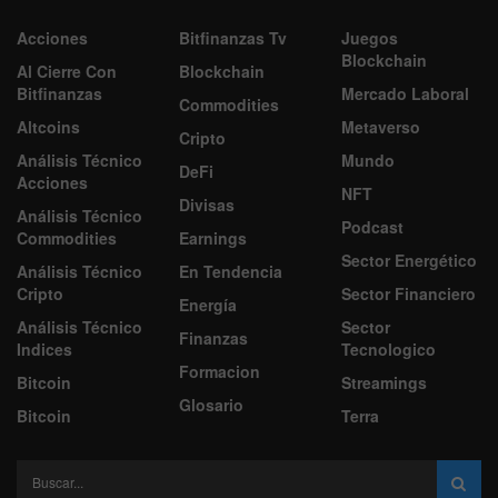
Acciones
Bitfinanzas Tv
Juegos
Blockchain
Al Cierre Con
Blockchain
Bitfinanzas
Mercado Laboral
Commodities
Altcoins
Metaverso
Cripto
Análisis Técnico
Mundo
DeFi
Acciones
NFT
Divisas
Análisis Técnico
Podcast
Commodities
Earnings
Sector Energético
Análisis Técnico
En Tendencia
Cripto
Sector Financiero
Energía
Análisis Técnico
Sector
Finanzas
Indices
Tecnologico
Formacion
Bitcoin
Streamings
Glosario
Bitcoin
Terra