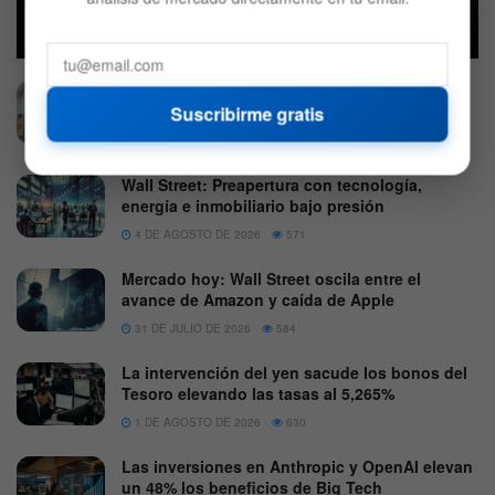
cautela ante una huelga de compras
2 DE AGOSTO DE 2026
573
E.l.f. Beauty recibe 50 millones en reembolsos
y duplica sus beneficios netos
Suscribirme gratis
5 DE AGOSTO DE 2026
578
Wall Street: Preapertura con tecnología,
energía e inmobiliario bajo presión
4 DE AGOSTO DE 2026
571
Mercado hoy: Wall Street oscila entre el
avance de Amazon y caída de Apple
31 DE JULIO DE 2026
584
La intervención del yen sacude los bonos del
Tesoro elevando las tasas al 5,265%
1 DE AGOSTO DE 2026
630
Las inversiones en Anthropic y OpenAI elevan
un 48% los beneficios de Big Tech