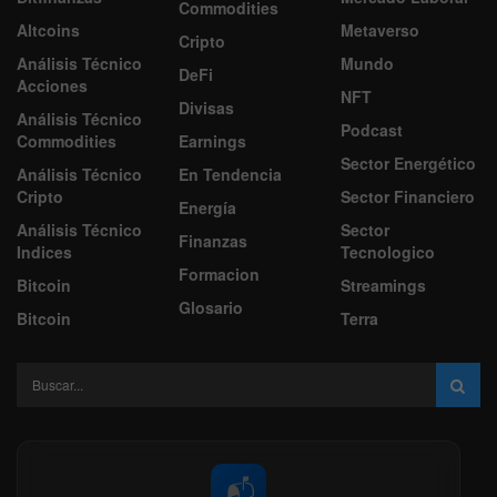
Commodities
Altcoins
Metaverso
Cripto
Análisis Técnico
Mundo
DeFi
Acciones
NFT
Divisas
Análisis Técnico
Podcast
Commodities
Earnings
Sector Energético
Análisis Técnico
En Tendencia
Cripto
Sector Financiero
Energía
Análisis Técnico
Sector
Finanzas
Indices
Tecnologico
Formacion
Bitcoin
Streamings
Glosario
Bitcoin
Terra
📬