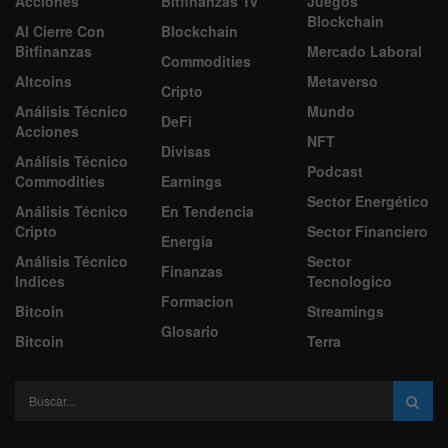
Acciones
Bitfinanzas Tv
Juegos
Blockchain
Al Cierre Con
Blockchain
Bitfinanzas
Mercado Laboral
Commodities
Altcoins
Metaverso
Cripto
Análisis Técnico
Mundo
DeFi
Acciones
NFT
Divisas
Análisis Técnico
Podcast
Commodities
Earnings
Sector Energético
Análisis Técnico
En Tendencia
Cripto
Sector Financiero
Energía
Análisis Técnico
Sector
Finanzas
Indices
Tecnologico
Formacion
Bitcoin
Streamings
Glosario
Bitcoin
Terra