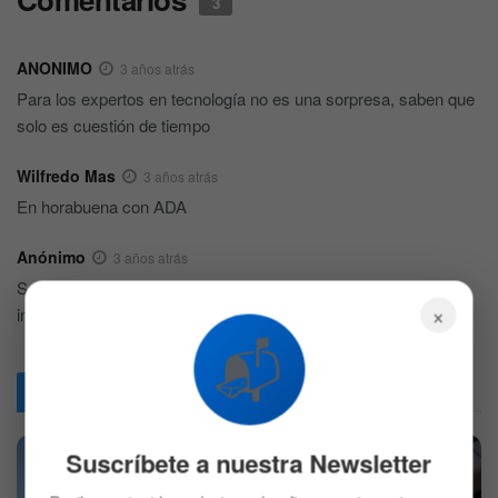
3
ANONIMO
3 años atrás
Para los expertos en tecnología no es una sorpresa, saben que
solo es cuestión de tiempo
Wilfredo Mas
3 años atrás
En horabuena con ADA
Anónimo
3 años atrás
Sorprendentemente lo que sucede con ada no me imagine su
×
increible ascenso esperemos que se mantenga asi
📬
Articulos
Relacionados
Suscríbete a nuestra Newsletter