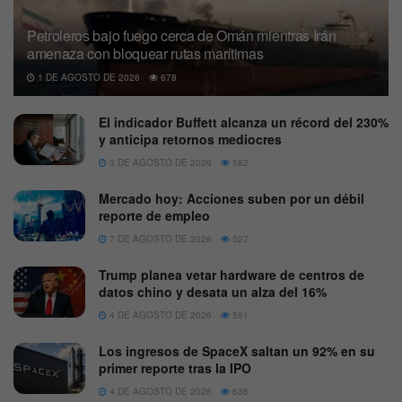
Petroleros bajo fuego cerca de Omán mientras Irán
amenaza con bloquear rutas marítimas
1 DE AGOSTO DE 2026
678
El indicador Buffett alcanza un récord del 230%
y anticipa retornos mediocres
3 DE AGOSTO DE 2026
582
Mercado hoy: Acciones suben por un débil
reporte de empleo
7 DE AGOSTO DE 2026
527
Trump planea vetar hardware de centros de
datos chino y desata un alza del 16%
4 DE AGOSTO DE 2026
591
Los ingresos de SpaceX saltan un 92% en su
primer reporte tras la IPO
4 DE AGOSTO DE 2026
636