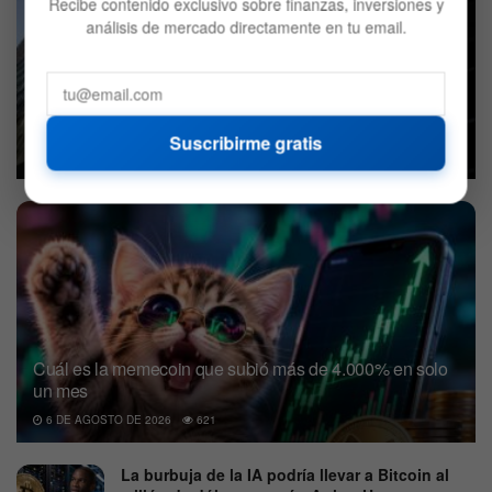
Recibe contenido exclusivo sobre finanzas, inversiones y
análisis de mercado directamente en tu email.
BlackRock decidió vender Bitcoin: ¿Qué compró en su
lugar?
Suscribirme gratis
7 DE AGOSTO DE 2026
583
Cuál es la memecoin que subió más de 4.000% en solo
un mes
6 DE AGOSTO DE 2026
621
La burbuja de la IA podría llevar a Bitcoin al