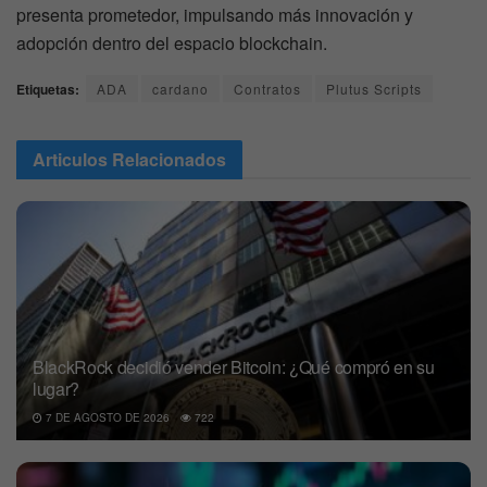
presenta prometedor, impulsando más innovación y
adopción dentro del espacio blockchain.
Etiquetas:
ADA
cardano
Contratos
Plutus Scripts
Articulos
Relacionados
BlackRock decidió vender Bitcoin: ¿Qué compró en su
lugar?
7 DE AGOSTO DE 2026
722