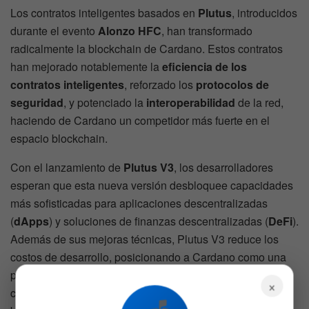
Los contratos inteligentes basados en
Plutus
, introducidos
durante el evento
Alonzo HFC
, han transformado
radicalmente la blockchain de Cardano. Estos contratos
han mejorado notablemente la
eficiencia de los
contratos inteligentes
, reforzado los
protocolos de
seguridad
, y potenciado la
interoperabilidad
de la red,
haciendo de Cardano un competidor más fuerte en el
espacio blockchain.
Con el lanzamiento de
Plutus V3
, los desarrolladores
esperan que esta nueva versión desbloquee capacidades
más sofisticadas para aplicaciones descentralizadas
(
dApps
) y soluciones de finanzas descentralizadas (
DeFi
).
Además de sus mejoras técnicas, Plutus V3 reduce los
costos de desarrollo, posicionando a Cardano como una
plataforma preferida para los innovadores que buscan
×
construir soluciones avanzadas en el ecosistema