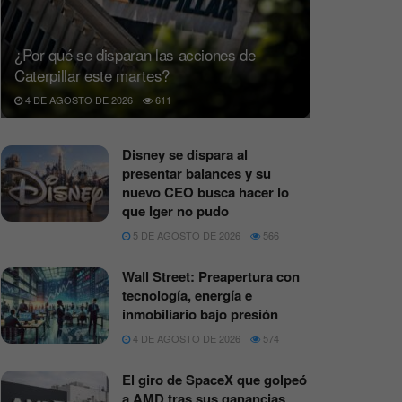
¿Por qué se disparan las acciones de
Caterpillar este martes?
4 DE AGOSTO DE 2026
611
Disney se dispara al
presentar balances y su
nuevo CEO busca hacer lo
que Iger no pudo
5 DE AGOSTO DE 2026
566
Wall Street: Preapertura con
tecnología, energía e
inmobiliario bajo presión
4 DE AGOSTO DE 2026
574
El giro de SpaceX que golpeó
a AMD tras sus ganancias