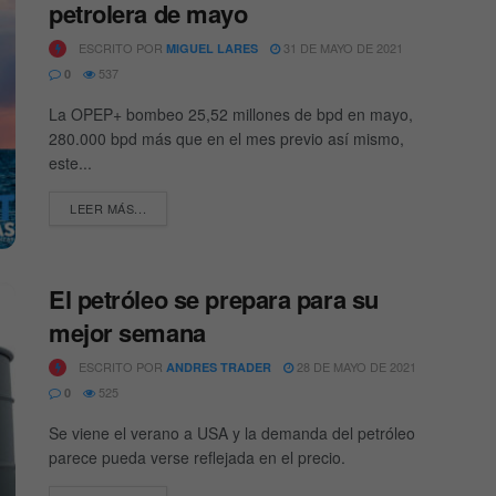
petrolera de mayo
ESCRITO POR
31 DE MAYO DE 2021
MIGUEL LARES
537
0
La OPEP+ bombeo 25,52 millones de bpd en mayo,
280.000 bpd más que en el mes previo así mismo,
este...
DETAILS
LEER MÁS...
El petróleo se prepara para su
mejor semana
ESCRITO POR
28 DE MAYO DE 2021
ANDRES TRADER
525
0
Se viene el verano a USA y la demanda del petróleo
parece pueda verse reflejada en el precio.