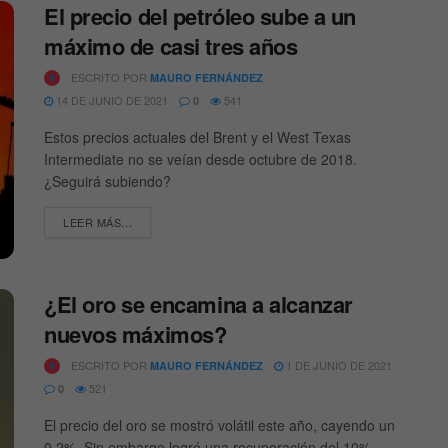
El precio del petróleo sube a un
máximo de casi tres años
ESCRITO POR
MAURO FERNÁNDEZ
14 DE JUNIO DE 2021
541
0
Estos precios actuales del Brent y el West Texas
Intermediate no se veían desde octubre de 2018.
¿Seguirá subiendo?
DETAILS
LEER MÁS...
¿El oro se encamina a alcanzar
nuevos máximos?
ESCRITO POR
1 DE JUNIO DE 2021
MAURO FERNÁNDEZ
521
0
El precio del oro se mostró volátil este año, cayendo un
0,2%. Sin embargo logró una recuperación del 10%