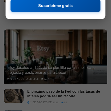
Suscribirme gratis
1
2
Etsy despide al 12% de su plantilla para simplificar el
negocio y posicionarse para crecer
6 DE AGOSTO DE 2026
537
El próximo paso de la Fed con las tasas de
interés podría ser un recorte
7 DE AGOSTO DE 2026
591