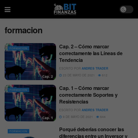
formacion
Cap. 2 – Cómo marcar
FORMACION
correctamente las Líneas de
Tendencia
ESCRITO POR
ANDRES TRADER
23 DE MAYO DE 2021
612
Cap. 1 – Cómo marcar
FORMACION
correctamente Soportes y
Resistencias
ESCRITO POR
ANDRES TRADER
9 DE MAYO DE 2021
644
Porqué deberías conocer las
FORMACION
diferencias entre un Inversor y