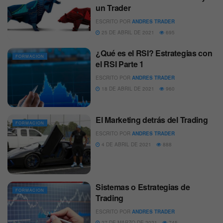
un Trader
ESCRITO POR
ANDRES TRADER
25 DE ABRIL DE 2021
695
¿Qué es el RSI? Estrategias con
FORMACION
el RSI Parte 1
ESCRITO POR
ANDRES TRADER
18 DE ABRIL DE 2021
960
El Marketing detrás del Trading
FORMACION
ESCRITO POR
ANDRES TRADER
4 DE ABRIL DE 2021
888
Sistemas o Estrategias de
FORMACION
Trading
ESCRITO POR
ANDRES TRADER
27 DE MARZO DE 2021
745