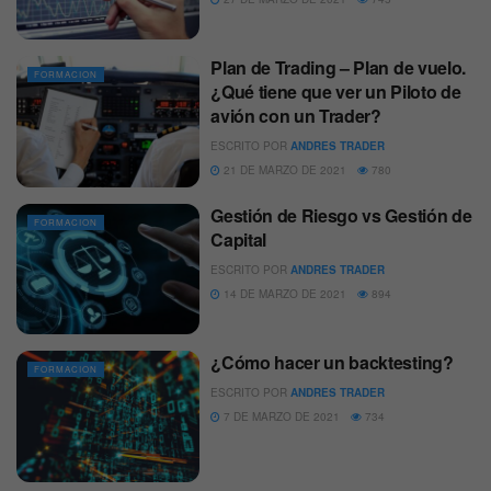
Plan de Trading – Plan de vuelo.
FORMACION
¿Qué tiene que ver un Piloto de
avión con un Trader?
ESCRITO POR
ANDRES TRADER
21 DE MARZO DE 2021
780
Gestión de Riesgo vs Gestión de
FORMACION
Capital
ESCRITO POR
ANDRES TRADER
14 DE MARZO DE 2021
894
¿Cómo hacer un backtesting?
FORMACION
ESCRITO POR
ANDRES TRADER
7 DE MARZO DE 2021
734