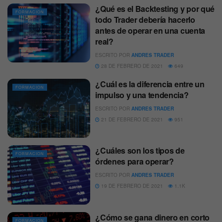
¿Qué es el Backtesting y por qué
FORMACION
todo Trader debería hacerlo
antes de operar en una cuenta
real?
ESCRITO POR
ANDRES TRADER
28 DE FEBRERO DE 2021
649
¿Cuál es la diferencia entre un
FORMACION
impulso y una tendencia?
ESCRITO POR
ANDRES TRADER
21 DE FEBRERO DE 2021
951
¿Cuáles son los tipos de
FORMACION
órdenes para operar?
ESCRITO POR
ANDRES TRADER
19 DE FEBRERO DE 2021
1.1K
¿Cómo se gana dinero en corto
FORMACION