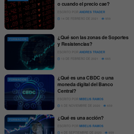
o cuando el precio cae?
ESCRITO POR
ANDRES TRADER
14 DE FEBRERO DE 2021
959
¿Qué son las zonas de Soportes
FORMACION
y Resistencias?
ESCRITO POR
ANDRES TRADER
13 DE FEBRERO DE 2021
665
¿Qué es una CBDC o una
FORMACION
moneda digital del Banco
Central?
ESCRITO POR
MIBELIS RAMOS
5 DE NOVIEMBRE DE 2020
659
¿Qué es una acción?
FORMACION
ESCRITO POR
MIBELIS RAMOS
4 DE SEPTIEMBRE DE 2020
659