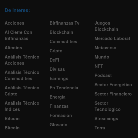
De Interes:
Acciones
Bitfinanzas Tv
Juegos
Blockchain
Al Cierre Con
Blockchain
Bitfinanzas
Mercado Laboral
Commodities
Altcoins
Metaverso
Cripto
Análisis Técnico
Mundo
DeFi
Acciones
NFT
Divisas
Análisis Técnico
Podcast
Commodities
Earnings
Sector Energético
Análisis Técnico
En Tendencia
Cripto
Sector Financiero
Energía
Análisis Técnico
Sector
Finanzas
Indices
Tecnologico
Formacion
Bitcoin
Streamings
Glosario
Bitcoin
Terra