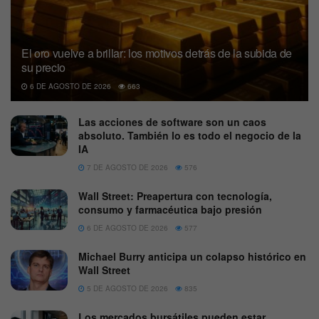
El oro vuelve a brillar: los motivos detrás de la subida de
su precio
6 DE AGOSTO DE 2026
663
Las acciones de software son un caos
absoluto. También lo es todo el negocio de la
IA
7 DE AGOSTO DE 2026
576
Wall Street: Preapertura con tecnología,
consumo y farmacéutica bajo presión
6 DE AGOSTO DE 2026
577
Michael Burry anticipa un colapso histórico en
Wall Street
5 DE AGOSTO DE 2026
835
Los mercados bursátiles pueden estar