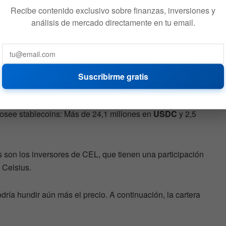
Recibe contenido exclusivo sobre finanzas, inversiones y
os activos retrocedan a excepción de 1INCH y LINK. Es
análisis de mercado directamente en tu email.
zamiento del tan esperado
Cross Chain Interoperability
n fuerte impacto positivo en el ecosistema.
Suscribirme gratis
osee stablecoins: Más de 24,1 millones en
USDC
y 2,5
 son los inversores de CEL, que tienen una participación
 Celsius.
ría hundir aún más el precio. A continuación, la cartera