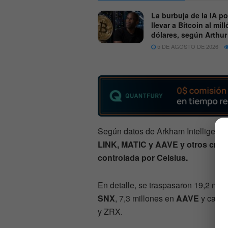
La burbuja de la IA po
llevar a Bitcoin al mil
dólares, según Arthu
5 DE AGOSTO DE 2026
Según datos de Arkham Intelligence,
LINK, MATIC y AAVE y otros cript
controlada por Celsius.
En detalle, se traspasaron 19,2 mil
SNX
, 7,3 millones en
AAVE
y cant
y ZRX.