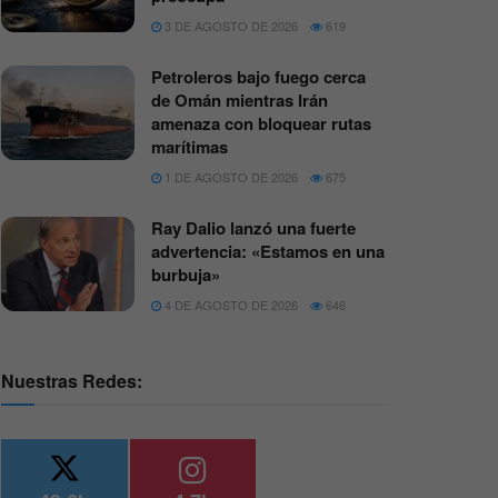
3 DE AGOSTO DE 2026
619
Petroleros bajo fuego cerca
de Omán mientras Irán
amenaza con bloquear rutas
marítimas
1 DE AGOSTO DE 2026
675
Ray Dalio lanzó una fuerte
advertencia: «Estamos en una
burbuja»
4 DE AGOSTO DE 2026
646
Nuestras Redes: