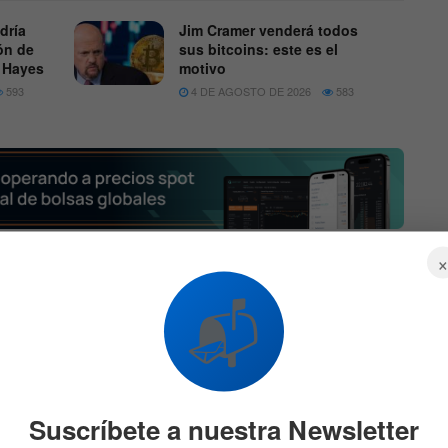
dría
Jim Cramer venderá todos
lón de
sus bitcoins: este es el
r Hayes
motivo
593
4 DE AGOSTO DE 2026
583
 el 14 de julio se enviaron 64 millones de dólares
en
oactivos desde Fireblocks a una billetera OTC
📬
lones en
LINK
, 13,6 millones en
MATIC
, 7,8 millones en
idades menores de otras altcoins como BNB, UNI, 1INCH
Suscríbete a nuestra Newsletter