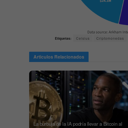
Etiquetas:
Celsius
Criptomonedas
Articulos
Relacionados
La burbuja de la IA podría llevar a Bitcoin al