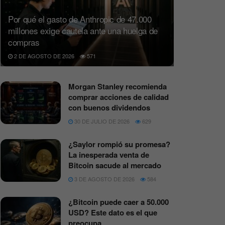
Por qué el gasto de Anthropic de 47.000
millones exige cautela ante una huelga de
compras
2 DE AGOSTO DE 2026
571
Morgan Stanley recomienda
comprar acciones de calidad
con buenos dividendos
30 DE JULIO DE 2026
629
¿Saylor rompió su promesa?
La inesperada venta de
Bitcoin sacude al mercado
3 DE AGOSTO DE 2026
584
¿Bitcoin puede caer a 50.000
USD? Este dato es el que
preocupa