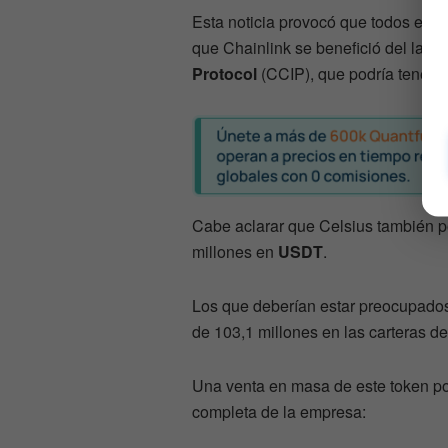
Esta noticia provocó que todos est
que Chainlink se benefició del lan
Protocol
(CCIP), que podría tener u
Cabe aclarar que Celsius también p
millones en
USDT
.
Los que deberían estar preocupados
de 103,1 millones en las carteras de
Una venta en masa de este token pod
completa de la empresa: