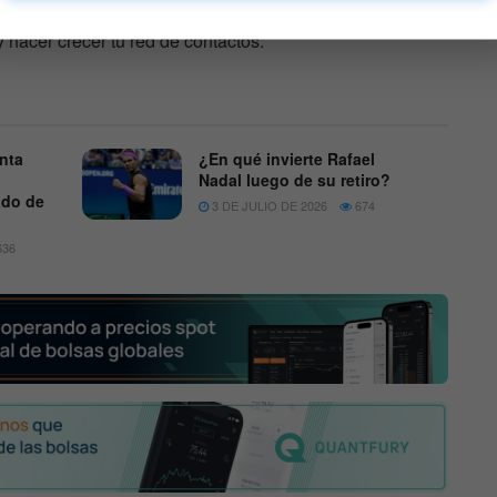
3, 4 y 5 de julio en Málaga. No te pierdas esta
y hacer crecer tu red de contactos.
enta
¿En qué invierte Rafael
Nadal luego de su retiro?
ado de
3 DE JULIO DE 2026
674
36