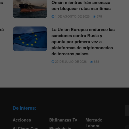
as
Omán mientras Irán amenaza
con bloquear rutas marítimas
1 DE AGOSTO DE 2026
678
rá
La Unión Europea endurece las
sanciones contra Rusia y
apunta por primera vez a
plataformas de criptomonedas
de terceros países
25 DE JULIO DE 2026
638
De Interes:
Acciones
Bitfinanzas Tv
Mercado
Laboral
Al Cierre Con
Blockchain