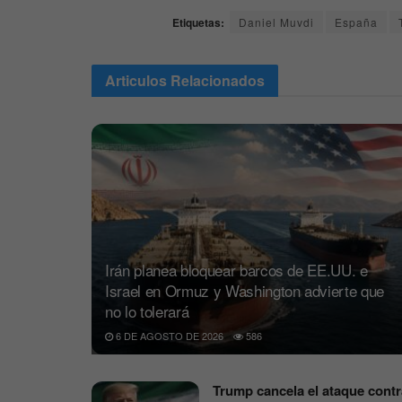
Etiquetas:
Daniel Muvdi
España
Articulos
Relacionados
Irán planea bloquear barcos de EE.UU. e
Israel en Ormuz y Washington advierte que
no lo tolerará
6 DE AGOSTO DE 2026
586
Trump cancela el ataque contr