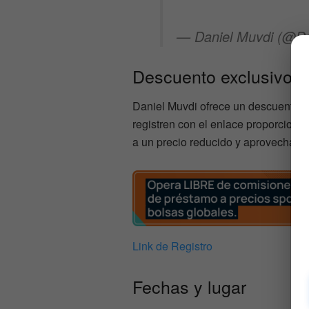
— Daniel Muvdi (@D
Descuento exclusivo
Daniel Muvdi ofrece un descuento 
registren con el enlace proporciona
a un precio reducido y aprovechar t
Link de Registro
Fechas y lugar