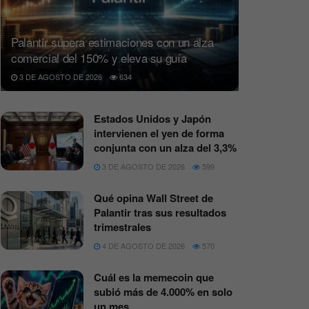
Palantir supera estimaciones con un alza
comercial del 150% y eleva su guía
3 DE AGOSTO DE 2026
634
Estados Unidos y Japón
intervienen el yen de forma
conjunta con un alza del 3,3%
3 DE AGOSTO DE 2026
599
Qué opina Wall Street de
Palantir tras sus resultados
trimestrales
4 DE AGOSTO DE 2026
570
Cuál es la memecoin que
subió más de 4.000% en solo
un mes