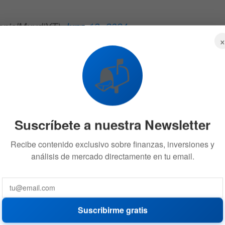
anielMuvdiYT)
June 13, 2024
📬
del 70% para los miembros de su
comunidad
que se
do. Esta es una oportunidad única para acceder al evento
odas las actividades que ofrece Talent Land España.
Suscríbete a nuestra Newsletter
Recibe contenido exclusivo sobre finanzas, inversiones y
análisis de mercado directamente en tu email.
Suscribirme gratis