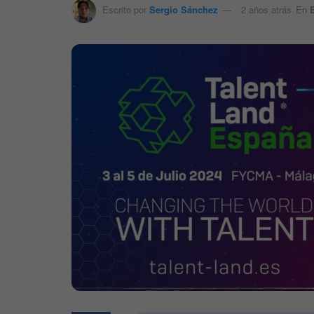
Escrito por
Sergio Sánchez
2 años atrás
En