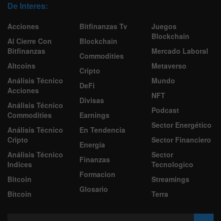
De Interes:
Acciones
Bitfinanzas Tv
Juegos
Blockchain
Al Cierre Con
Blockchain
Bitfinanzas
Mercado Laboral
Commodities
Altcoins
Metaverso
Cripto
Análisis Técnico
Mundo
DeFi
Acciones
NFT
Divisas
Análisis Técnico
Podcast
Commodities
Earnings
Sector Energético
Análisis Técnico
En Tendencia
Cripto
Sector Financiero
Energía
Análisis Técnico
Sector
Finanzas
Indices
Tecnologico
Formacion
Bitcoin
Streamings
Glosario
Bitcoin
Terra