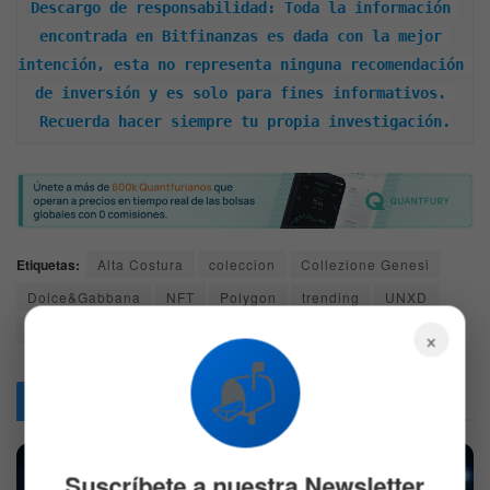
Descargo de responsabilidad: Toda la información 
encontrada en Bitfinanzas es dada con la mejor 
intención, esta no representa ninguna recomendación 
de inversión y es solo para fines informativos. 
Recuerda hacer siempre tu propia investigación.
Etiquetas:
Alta Costura
coleccion
Collezione Genesi
Dolce&Gabbana
NFT
Polygon
trending
UNXD
Venecia
×
📬
Articulos
Relacionados
Suscríbete a nuestra Newsletter