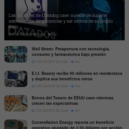
Las acciones de Datadog caen a pesar de superar
estimaciones de ganancias y ser víctima de su propio
éxito
6 DE AGOSTO DE 2026
552
Wall Street: Preapertura con tecnología,
consumo y farmacéutica bajo presión
6 DE AGOSTO DE 2026
555
E.l.f. Beauty recibe 50 millones en reembolsos
y duplica sus beneficios netos
5 DE AGOSTO DE 2026
576
Bonos del Tesoro de EEUU caen mientras
crecen las expectativas
3 DE AGOSTO DE 2026
594
Constellation Energy reporta un beneficio
operativo ajustado de 2,55 dólares por acción