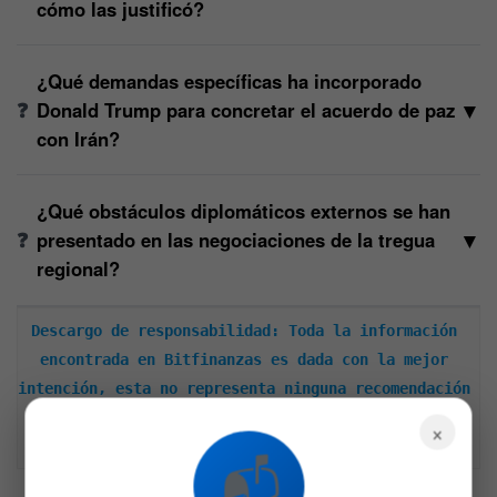
cómo las justificó?
¿Qué demandas específicas ha incorporado
▼
Donald Trump para concretar el acuerdo de paz
con Irán?
¿Qué obstáculos diplomáticos externos se han
▼
presentado en las negociaciones de la tregua
regional?
Descargo de responsabilidad: Toda la información 
encontrada en Bitfinanzas es dada con la mejor 
intención, esta no representa ninguna recomendación 
de inversión y es solo para fines informativos. 
×
Recuerda hacer siempre tu propia investigación.
📬