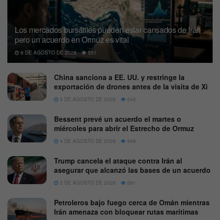
Los mercados bursátiles pueden estar cansados de Irán
pero un acuerdo en Ormuz es vital
6 DE AGOSTO DE 2026
551
China sanciona a EE. UU. y restringe la
exportación de drones antes de la visita de Xi
5 DE AGOSTO DE 2026
542
Bessent prevé un acuerdo el martes o
miércoles para abrir el Estrecho de Ormuz
4 DE AGOSTO DE 2026
548
Trump cancela el ataque contra Irán al
asegurar que alcanzó las bases de un acuerdo
2 DE AGOSTO DE 2026
591
Petroleros bajo fuego cerca de Omán mientras
Irán amenaza con bloquear rutas marítimas