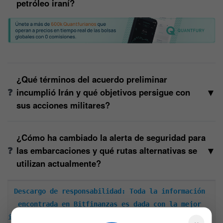
petróleo iraní?
¿Qué términos del acuerdo preliminar
▼
incumplió Irán y qué objetivos persigue con
sus acciones militares?
¿Cómo ha cambiado la alerta de seguridad para
▼
las embarcaciones y qué rutas alternativas se
utilizan actualmente?
Descargo de responsabilidad: Toda la información 
encontrada en Bitfinanzas es dada con la mejor 
intención, esta no representa ninguna recomendación 
×