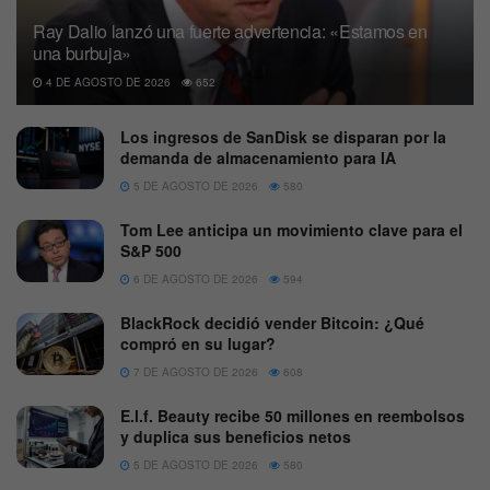
Ray Dalio lanzó una fuerte advertencia: «Estamos en
una burbuja»
4 DE AGOSTO DE 2026
652
Los ingresos de SanDisk se disparan por la
demanda de almacenamiento para IA
5 DE AGOSTO DE 2026
580
Tom Lee anticipa un movimiento clave para el
S&P 500
6 DE AGOSTO DE 2026
594
BlackRock decidió vender Bitcoin: ¿Qué
compró en su lugar?
7 DE AGOSTO DE 2026
608
E.l.f. Beauty recibe 50 millones en reembolsos
y duplica sus beneficios netos
5 DE AGOSTO DE 2026
580