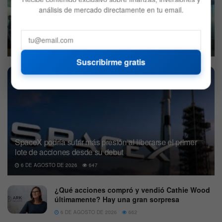
análisis de mercado directamente en tu email.
Wall Street: Preapertura con tecnología, turismo y
alimentación bajo presión
7 DE AGOSTO DE 2026
567
Suscribirme gratis
SpaceX podría sufrir más presión al liberarse el primer
lote de acciones desde su debut
6 DE AGOSTO DE 2026
647
¿Qué acciones compró y vendió Cathie Wood
últimamente? Hay una gran sorpresa
6 DE AGOSTO DE 2026
662