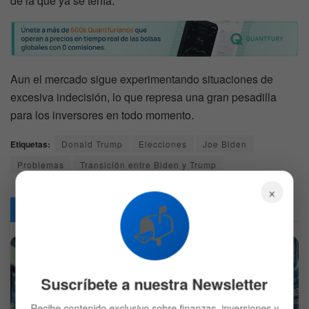
de la que ya se tenía.
Aun el mercado sigue experimentando situaciones de
excesiva indecisión, lo que represa una gran pesadilla
para los inversores en todo momento.
Etiquetas:
Donald Trump
Elecciones
Joe Biden
Problemas
Transición entre Biden y Trump
×
📬
Articulos
Relacionados
Suscríbete a nuestra Newsletter
Recibe contenido exclusivo sobre finanzas, inversiones y