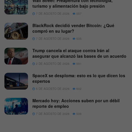
Wall Street: Preapertura con tecnología,
turismo y alimentación bajo presión
7 DE AGOSTO DE 2026
557
BlackRock decidió vender Bitcoin: ¿Qué
compró en su lugar?
7 DE AGOSTO DE 2026
535
Trump cancela el ataque contra Irán al
asegurar que alcanzó las bases de un acuerdo
2 DE AGOSTO DE 2026
591
SpaceX se desploma: esto es lo que dicen los
expertos
5 DE AGOSTO DE 2026
602
Mercado hoy: Acciones suben por un débil
reporte de empleo
7 DE AGOSTO DE 2026
506