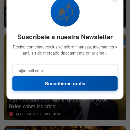
📬
El petróleo venezolano lleva a agentes de Biden a
reunirse con Maduro
9 DE MARZO DE 2022
526
Suscríbete a nuestra Newsletter
CRIPTO
Recibe contenido exclusivo sobre finanzas, inversiones y
análisis de mercado directamente en tu email.
Suscribirme gratis
6 puntos para entender la orden ejecutiva de
Biden sobre las cripto
9 DE MARZO DE 2022
528