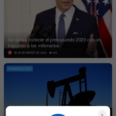
Se dará a conocer el presupuesto 2023 con un
impuesto a los millonarios
28 DE MARZO DE 2022
533
COMMODITIES
×