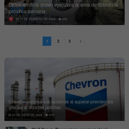
Biden emitiría orden ejecutiva acerca de Bitcoin la
próxima semana
17 DE FEBRERO DE 2022
553
1
2
3
Chevron impulsa sus acciones al superar previsiones
gracias al alza del petróleo
31 DE JULIO DE 2026
575