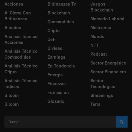
Acciones
Bitfinanzas Tv
Juegos
Blockchain
Al Cierre Con
Blockchain
Bitfinanzas
Mercado Laboral
Commodities
Altcoins
Metaverso
Cripto
Análisis Técnico
Mundo
DeFi
Acciones
NFT
Divisas
Análisis Técnico
Podcast
Commodities
Earnings
Sector Energético
Análisis Técnico
En Tendencia
Cripto
Sector Financiero
Energía
Análisis Técnico
Sector
Finanzas
Indices
Tecnologico
Formacion
Bitcoin
Streamings
Glosario
Bitcoin
Terra