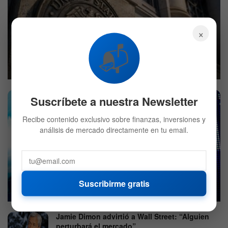
×
El próximo paso de la Fed con las tasas de interés podría
📬
ser un recorte
7 DE AGOSTO DE 2026
598
Suscríbete a nuestra Newsletter
Recibe contenido exclusivo sobre finanzas, inversiones y
análisis de mercado directamente en tu email.
Mercado hoy: Acciones suben por un débil reporte de
empleo
Suscribirme gratis
7 DE AGOSTO DE 2026
549
Jamie Dimon advirtió a Wall Street: “Alguien
perturbará el mercado”