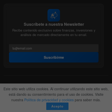
📬
Suscríbete a nuestra Newsletter
Recibe contenido exclusivo sobre finanzas, inversiones y
análisis de mercado directamente en tu email.
Suscribirme
Acerca de nosotros
Politica Editorial
Nuestro Equipo
Este sitio web utiliza cookies. Al continuar utilizando este sitio web,
Contactanos
Anunciate
está dando su consentimiento para el uso de cookies. Visite
nuestra
Política de privacidad y cookies
para saber más.
© 2022-2026
BitFinanzas
- Hecho por
Team DM. 😎
Acepto