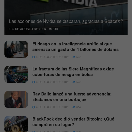
Las acciones de Nvidia se disparan, ¿gracias a SpaceX?
5 DE AGOSTO DE 2026
643
El riesgo en la inteligencia artificial que
amenaza un gasto de 4 billones de dólares
4 DE AGOSTO DE 2026
545
La fractura de las Siete Magníficas exige
coberturas de riesgo en bolsa
4 DE AGOSTO DE 2026
548
Ray Dalio lanzó una fuerte advertencia:
«Estamos en una burbuja»
4 DE AGOSTO DE 2026
652
BlackRock decidió vender Bitcoin: ¿Qué
compró en su lugar?
7 DE AGOSTO DE 2026
675