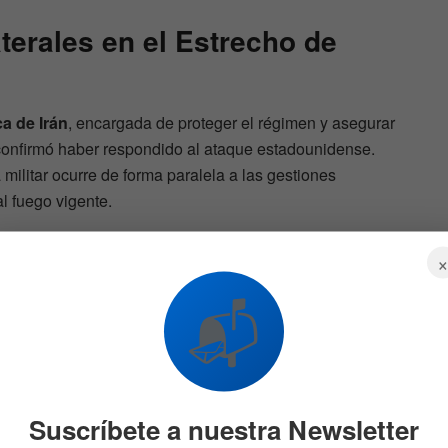
terales en el Estrecho de
a de Irán
, encargada de proteger el régimen y asegurar
confirmó haber respondido al ataque estadounidense.
 militar ocurre de forma paralela a las gestiones
l fuego vigente.
📬
barcos
El oro vuelve a brillar: los
 Ormuz
motivos detrás de la subida
e que
de su precio
6 DE AGOSTO DE 2026
570
536
Suscríbete a nuestra Newsletter