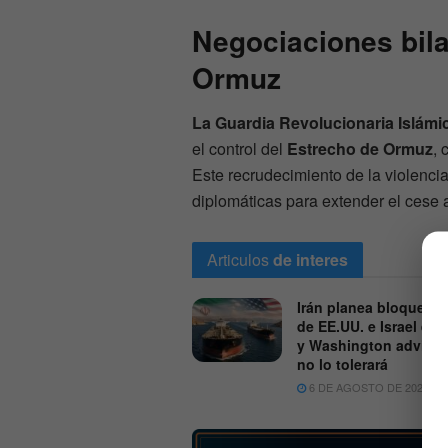
Negociaciones bila
Ormuz
La Guardia Revolucionaria Islámic
el control del
Estrecho de Ormuz
, 
Este recrudecimiento de la violencia
diplomáticas para extender el cese a
Articulos
de interes
Irán planea bloquear 
de EE.UU. e Israel en
y Washington adviert
no lo tolerará
6 DE AGOSTO DE 2026