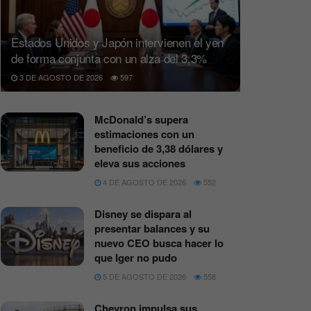
Estados Unidos y Japón intervienen el yen
de forma conjunta con un alza del 3,3%
3 DE AGOSTO DE 2026
597
McDonald’s supera
estimaciones con un
beneficio de 3,38 dólares y
eleva sus acciones
4 DE AGOSTO DE 2026
552
Disney se dispara al
presentar balances y su
nuevo CEO busca hacer lo
que Iger no pudo
5 DE AGOSTO DE 2026
558
Chevron impulsa sus