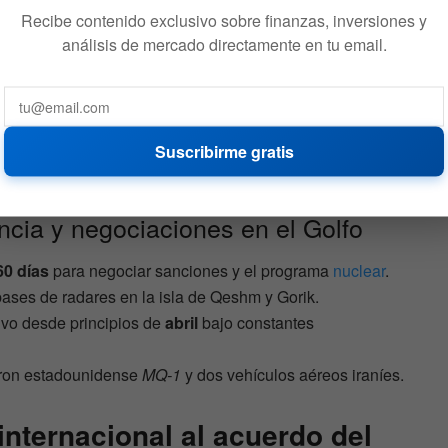
Recibe contenido exclusivo sobre finanzas, inversiones y
análisis de mercado directamente en tu email.
es, las delegaciones discuten un borrador de memorando
bloqueos de navegación recíprocos en el canal
 un periodo de gracia prorrogable de
60 días
para
Suscribirme gratis
 y compromisos
nucleares
.
ncia y negociaciones en el Golfo
60 días
para negociar sanciones y el programa
nuclear
.
bases de radares en la isla de Qeshm y Gorik.
tivo desde principios de
abril
bajo constantes
dron estadounidense
MQ-1
y dos vehículos aéreos iraníes.
internacional al acuerdo del