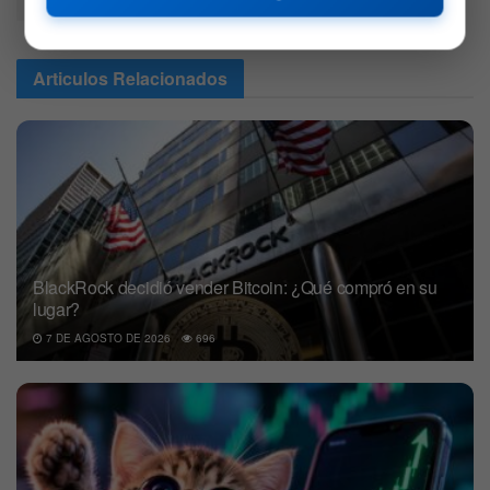
Waidmann
Articulos
Relacionados
BlackRock decidió vender Bitcoin: ¿Qué compró en su
lugar?
7 DE AGOSTO DE 2026
696