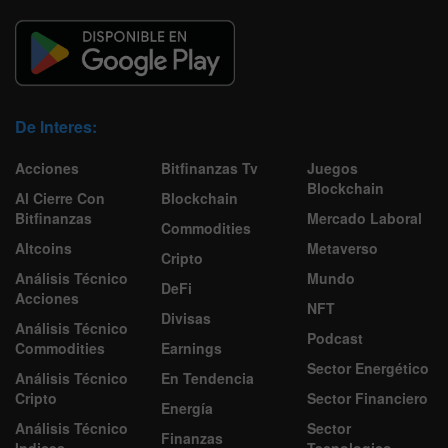
De Interes:
Acciones
Bitfinanzas Tv
Juegos
Blockchain
Al Cierre Con
Blockchain
Bitfinanzas
Mercado Laboral
Commodities
Altcoins
Metaverso
Cripto
Análisis Técnico
Mundo
DeFi
Acciones
NFT
Divisas
Análisis Técnico
Podcast
Commodities
Earnings
Sector Energético
Análisis Técnico
En Tendencia
Cripto
Sector Financiero
Energía
Análisis Técnico
Sector
Finanzas
Indices
Tecnologico