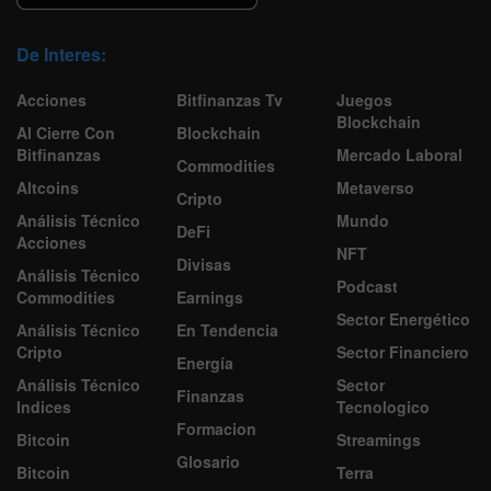
De Interes:
Acciones
Bitfinanzas Tv
Juegos
Blockchain
Al Cierre Con
Blockchain
Bitfinanzas
Mercado Laboral
Commodities
Altcoins
Metaverso
Cripto
Análisis Técnico
Mundo
DeFi
Acciones
NFT
Divisas
Análisis Técnico
Podcast
Commodities
Earnings
Sector Energético
Análisis Técnico
En Tendencia
Cripto
Sector Financiero
Energía
Análisis Técnico
Sector
Finanzas
Indices
Tecnologico
Formacion
Bitcoin
Streamings
Glosario
Bitcoin
Terra