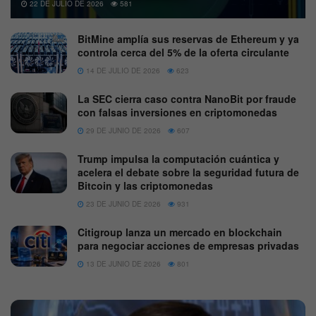
22 DE JULIO DE 2026
581
BitMine amplía sus reservas de Ethereum y ya
controla cerca del 5% de la oferta circulante
14 DE JULIO DE 2026
623
La SEC cierra caso contra NanoBit por fraude
con falsas inversiones en criptomonedas
29 DE JUNIO DE 2026
607
Trump impulsa la computación cuántica y
acelera el debate sobre la seguridad futura de
Bitcoin y las criptomonedas
23 DE JUNIO DE 2026
931
Citigroup lanza un mercado en blockchain
para negociar acciones de empresas privadas
13 DE JUNIO DE 2026
801