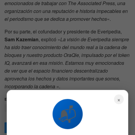
emocionados de trabajar con The Associated Press, una
organización con una reputación e historia impecables en
el periodismo que se dedica a promover hechos
«.
Por su parte, el cofundador y presidente de Everipedia,
Sam Kazemian
, explicó «
La visión de Everipedia siempre
ha sido traer conocimiento del mundo real a la cadena de
bloques y nuestro producto OraQle, impulsado por el token
IQ, avanzará en esa misión. Estamos muy emocionados
de ver que el espacio financiero descentralizado
aprovecha los hechos y datos importantes que somos,
incorporando la cadena
«.
×
Etiquetas:
AP
elecciones estadounidenses
Everipedia
📬
Oraculo
OraQle
Articulos
Relacionados