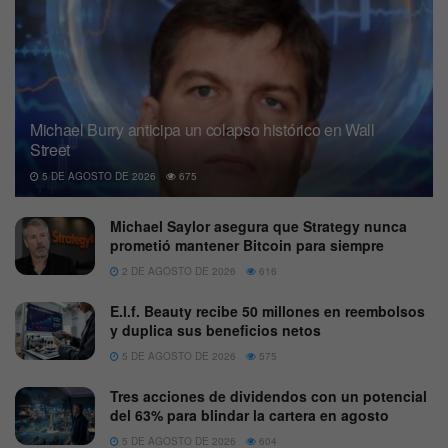
Michael Burry anticipa un colapso histórico en Wall
Street
5 DE AGOSTO DE 2026
675
Michael Saylor asegura que Strategy nunca
prometió mantener Bitcoin para siempre
2 DE AGOSTO DE 2026
616
E.l.f. Beauty recibe 50 millones en reembolsos
y duplica sus beneficios netos
5 DE AGOSTO DE 2026
575
Tres acciones de dividendos con un potencial
del 63% para blindar la cartera en agosto
5 DE AGOSTO DE 2026
604