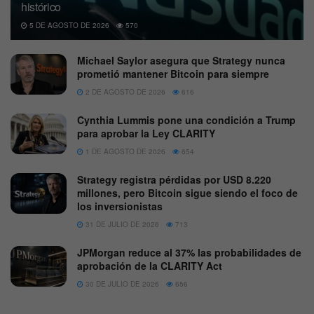
histórico
5 DE AGOSTO DE 2026
570
Michael Saylor asegura que Strategy nunca
prometió mantener Bitcoin para siempre
2 DE AGOSTO DE 2026
616
Cynthia Lummis pone una condición a Trump
para aprobar la Ley CLARITY
1 DE AGOSTO DE 2026
654
Strategy registra pérdidas por USD 8.220
millones, pero Bitcoin sigue siendo el foco de
los inversionistas
31 DE JULIO DE 2026
713
JPMorgan reduce al 37% las probabilidades de
aprobación de la CLARITY Act
30 DE JULIO DE 2026
656