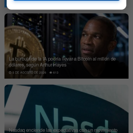
Articulos
Relacionados
La burbuja de la IA podría llevar a Bitcoin al millón de
dólares, según Arthur Hayes
5 DE AGOSTO DE 2026
613
Nasdaq enciende las expectativas con un movimiento