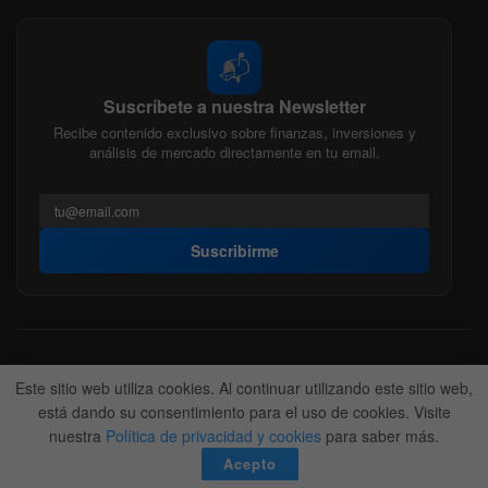
📬
Suscríbete a nuestra Newsletter
Recibe contenido exclusivo sobre finanzas, inversiones y
análisis de mercado directamente en tu email.
Suscribirme
Acerca de nosotros
Politica Editorial
Nuestro Equipo
Este sitio web utiliza cookies. Al continuar utilizando este sitio web,
Contactanos
Anunciate
está dando su consentimiento para el uso de cookies. Visite
nuestra
Política de privacidad y cookies
para saber más.
© 2022-2026
BitFinanzas
- Hecho por
Team DM. 😎
Acepto