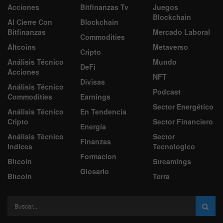
Acciones
Bitfinanzas Tv
Juegos
Blockchain
Al Cierre Con
Blockchain
Bitfinanzas
Mercado Laboral
Commodities
Altcoins
Metaverso
Cripto
Análisis Técnico
Mundo
DeFi
Acciones
NFT
Divisas
Análisis Técnico
Podcast
Commodities
Earnings
Sector Energético
Análisis Técnico
En Tendencia
Cripto
Sector Financiero
Energía
Análisis Técnico
Sector
Finanzas
Indices
Tecnologico
Formacion
Bitcoin
Streamings
Glosario
Bitcoin
Terra