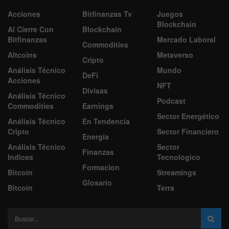
Acciones
Bitfinanzas Tv
Juegos
Blockchain
Al Cierre Con
Blockchain
Bitfinanzas
Mercado Laboral
Commodities
Altcoins
Metaverso
Cripto
Análisis Técnico
Mundo
DeFi
Acciones
NFT
Divisas
Análisis Técnico
Podcast
Commodities
Earnings
Sector Energético
Análisis Técnico
En Tendencia
Cripto
Sector Financiero
Energía
Análisis Técnico
Sector
Finanzas
Indices
Tecnologico
Formacion
Bitcoin
Streamings
Glosario
Bitcoin
Terra