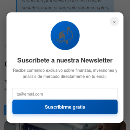
capacidad productiva, con altos costos
sociales, como el aumento del desempleo,
la pobreza y la desigualdad, lo que agrava
×
las disparidades de larga data en la región»
📬
Cepal.
Etiquetas:
Cepal
economía
Latinoamérica
PBI
Suscríbete a nuestra Newsletter
Comentarios
1
Recibe contenido exclusivo sobre finanzas, inversiones y
análisis de mercado directamente en tu email.
Dhawkon
6 años atrás
Y Colombia??.
Suscribirme gratis
Articulos
Relacionados