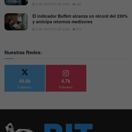
5 DE AGOSTO DE 2026
582
El indicador Buffett alcanza un récord del 230%
y anticipa retornos mediocres
3 DE AGOSTO DE 2026
574
Nuestras Redes:
49.6k
4.7k
Followers
Followers