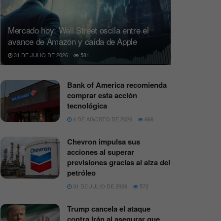
Mercado hoy: Wall Street oscila entre el
avance de Amazon y caída de Apple
31 DE JULIO DE 2026
581
Bank of America recomienda
comprar esta acción
tecnológica
4 DE AGOSTO DE 2026
666
Chevron impulsa sus
acciones al superar
previsiones gracias al alza del
petróleo
31 DE JULIO DE 2026
572
Trump cancela el ataque
contra Irán al asegurar que