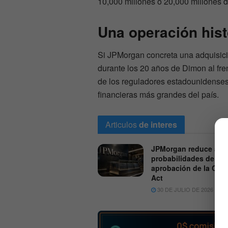
10,000 millones o 20,000 millones 
Una operación his
Si JPMorgan concreta una adquisici
durante los 20 años de Dimon al fre
de los reguladores estadounidenses
financieras más grandes del país.
Articulos
de interes
JPMorgan reduce al 3
probabilidades de
aprobación de la CLA
Act
30 DE JULIO DE 2026
6