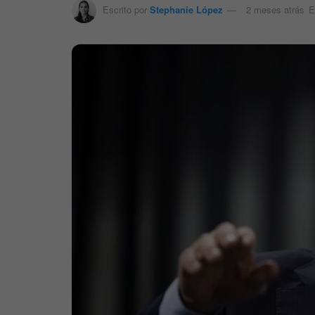
Escrito por
Stephanie López
2 meses atrás
E