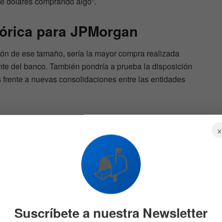
de dólares comprando algo”.
tórica para JPMorgan
ón de ese tamaño, sería la mayor compra realizada
nte del banco. También pondría a prueba la disposición
 frente a nuevas consolidaciones entre las entidades
7% las
JPMorgan ve una gran
📬
oportunidad en esta
RITY
automotriz
8 DE JULIO DE 2026
623
57
Suscríbete a nuestra Newsletter