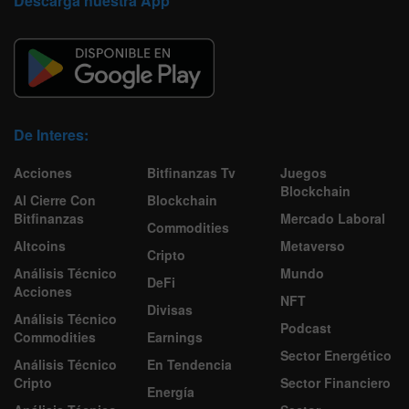
Descarga nuestra App
De Interes:
Acciones
Bitfinanzas Tv
Juegos
Blockchain
Al Cierre Con
Blockchain
Bitfinanzas
Mercado Laboral
Commodities
Altcoins
Metaverso
Cripto
Análisis Técnico
Mundo
DeFi
Acciones
NFT
Divisas
Análisis Técnico
Podcast
Commodities
Earnings
Sector Energético
Análisis Técnico
En Tendencia
Cripto
Sector Financiero
Energía