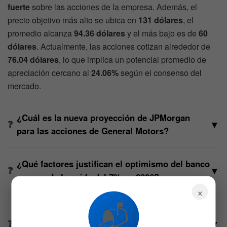
fuerte
sobre las acciones de la empresa. Además, el
precio objetivo más alto se ubica en
131 dólares
, el
promedio alcanza
94.36 dólares
y el más bajo es de
60
dólares
. Actualmente, las acciones cotizan alrededor de
76.04 dólares
, lo que implica un potencial promedio de
apreciación cercano al
24.06%
según el consenso del
mercado.
¿Cuál es la nueva proyección de JPMorgan
▼
para las acciones de General Motors?
¿Qué factores justifican el optimismo del banco
▼
a pesar de la caída del 7% en 2026?
×
📬
¿Qué eventos y sectores actuarán como
▼
catalizadores para la empresa en el corto