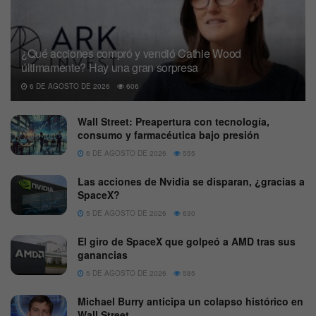
¿Qué acciones compró y vendió Cathie Wood
últimamente? Hay una gran sorpresa
6 DE AGOSTO DE 2026
606
Wall Street: Preapertura con tecnología,
consumo y farmacéutica bajo presión
6 DE AGOSTO DE 2026
555
Las acciones de Nvidia se disparan, ¿gracias a
SpaceX?
5 DE AGOSTO DE 2026
630
El giro de SpaceX que golpeó a AMD tras sus
ganancias
5 DE AGOSTO DE 2026
585
Michael Burry anticipa un colapso histórico en
Wall Street