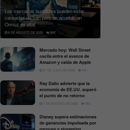
Los mercados bursátiles pueden estar
cansados de Irán pero un acuerdo en
Ormuz es vital
6 DE AGOSTO DE 2026
542
Mercado hoy: Wall Street
oscila entre el avance de
Amazon y caída de Apple
31 DE JULIO DE 2026
581
Ray Dalio advierte que la
economía de EE.UU. superó
el punto de no retorno
1 DE AGOSTO DE 2026
683
Disney supera estimaciones
de ganancias impulsada por
parques y streaming