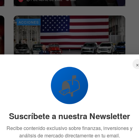
ACCIONES
Joe Biden y un plan para beneficiar a la
📬
industria de vehículos eléctricos
12 DE JULIO DE 2021
537
FINANZAS
Suscríbete a nuestra Newsletter
Recibe contenido exclusivo sobre finanzas, inversiones y
análisis de mercado directamente en tu email.