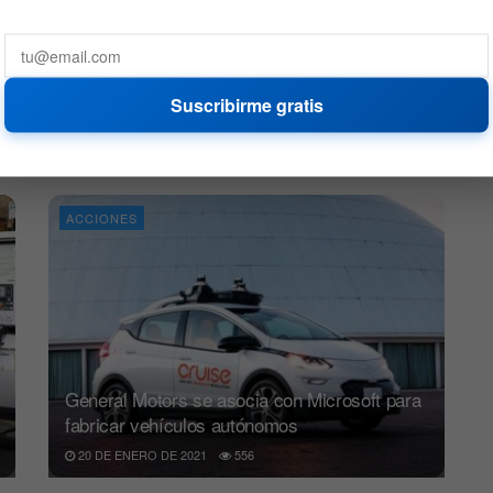
Estiman que el 20% de los vehículos serán
Suscribirme gratis
eléctricos para 2030 en EE. UU.
14 DE JUNIO DE 2021
526
ACCIONES
General Motors se asocia con Microsoft para
fabricar vehículos autónomos
20 DE ENERO DE 2021
556