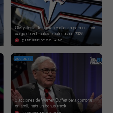
GM y Tesla: Impactante alianza para unificar
carga de vehículos eléctricos en 2025
9 DE JUNIO DE 2023
740
ACCIONES
3 acciones de Warren Buffett para comprar
en abril, más un bonus track
7 DE ABRIL DE 2022
556