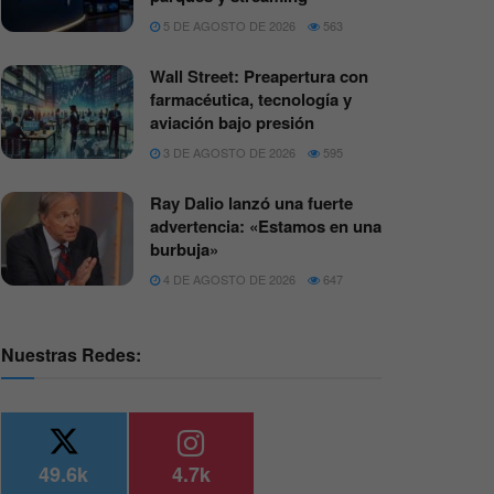
5 DE AGOSTO DE 2026
563
Wall Street: Preapertura con
farmacéutica, tecnología y
aviación bajo presión
3 DE AGOSTO DE 2026
595
Ray Dalio lanzó una fuerte
advertencia: «Estamos en una
burbuja»
4 DE AGOSTO DE 2026
647
Nuestras Redes:
49.6k
4.7k