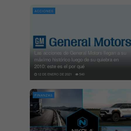
ACCIONES
Las acciones de General Motors llegan a su
máximo histórico luego de su quiebra en
2010: este es el por qué
12 DE ENERO DE 2021
540
FINANZAS