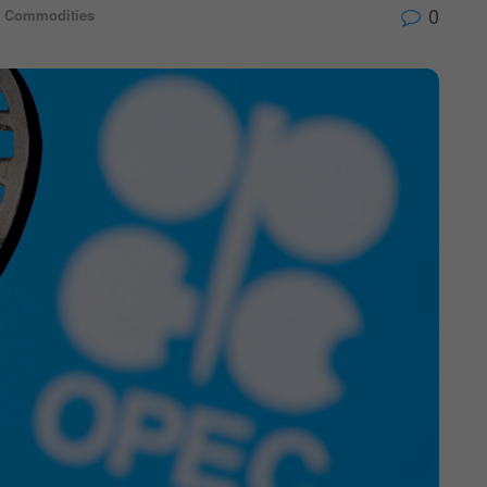
0
Commodities