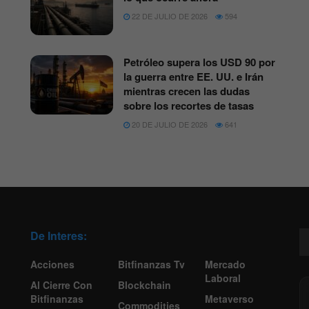
22 DE JULIO DE 2026
594
Petróleo supera los USD 90 por
la guerra entre EE. UU. e Irán
mientras crecen las dudas
sobre los recortes de tasas
20 DE JULIO DE 2026
641
De Interes:
Acciones
Bitfinanzas Tv
Mercado
Laboral
Al Cierre Con
Blockchain
Bitfinanzas
Metaverso
Commodities