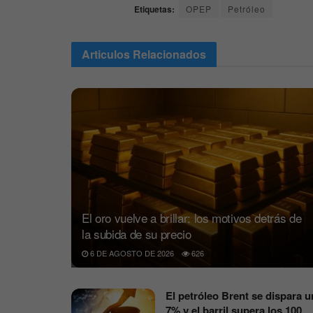
Etiquetas:
OPEP
Petróleo
Articulos
Relacionados
El oro vuelve a brillar: los motivos detrás de
la subida de su precio
6 DE AGOSTO DE 2026
626
El petróleo Brent se dispara u
7% y el barril supera los 100