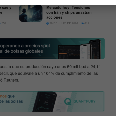
o cae y
Mercado hoy: Tensiones
de
con Irán y chips arrastran
acciones
554
29 DE JULIO DE 2026
611
muestra que su producción cayó unos 50 mil bpd a 24,11
decir, que equivale a un 104% de cumplimiento de las
ó Reuters.