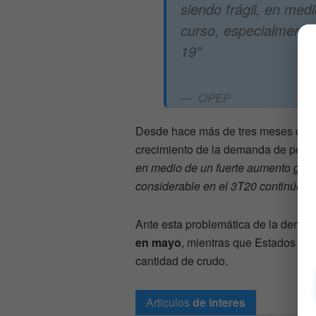
siendo frágil, en med
curso, especialmente 
19”
OPEP
Desde hace más de tres meses que 
crecimiento de la demanda de petró
en medio de un fuerte aumento globa
considerable en el 3T20 continúe e
Ante esta problemática de la deman
en mayo
, mientras que Estados Un
cantidad de crudo.
Articulos
de interes