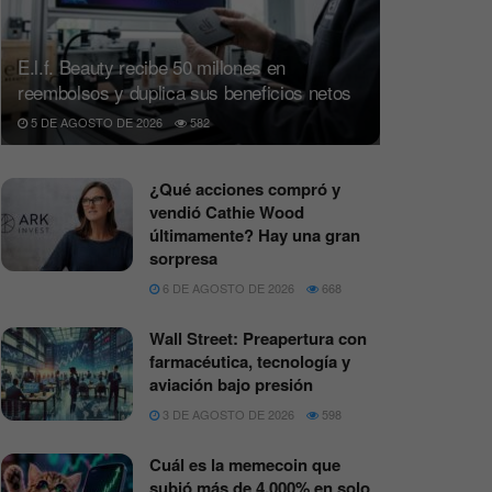
E.l.f. Beauty recibe 50 millones en
reembolsos y duplica sus beneficios netos
5 DE AGOSTO DE 2026
582
¿Qué acciones compró y
vendió Cathie Wood
últimamente? Hay una gran
sorpresa
6 DE AGOSTO DE 2026
668
Wall Street: Preapertura con
farmacéutica, tecnología y
aviación bajo presión
3 DE AGOSTO DE 2026
598
Cuál es la memecoin que
subió más de 4.000% en solo