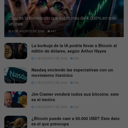
Cuál es la memecoin que subió más de 4.000% en solo
un mes
6 DE AGOSTO DE 2026
647
La burbuja de la IA podría llevar a Bitcoin al
millón de dólares, según Arthur Hayes
5 DE AGOSTO DE 2026
656
Nasdaq enciende las expectativas con un
movimiento histórico
5 DE AGOSTO DE 2026
585
Jim Cramer venderá todos sus bitcoins: este
es el motivo
4 DE AGOSTO DE 2026
592
¿Bitcoin puede caer a 50.000 USD? Este dato
es el que preocupa