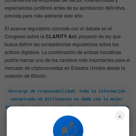
especialistas jurídicos antes de su aprobación definitiva,
prevista para más adelante este año.
El avance regulatorio coincide con el debate en el
Congreso sobre la
CLARITY Act
, proyecto de ley que
busca definir las competencias regulatorias sobre los
activos digitales. La combinación de ambas iniciativas
podría marcar uno de los cambios más importantes para el
mercado de criptomonedas en Estados Unidos desde la
creación de Bitcoin.
Descargo de responsabilidad: Toda la información 
encontrada en Bitfinanzas es dada con la mejor 
intención, esta no representa ninguna recomendación 
×
de inversión y es solo para fines informativos. 
📬
Recuerda hacer siempre tu propia investigación.