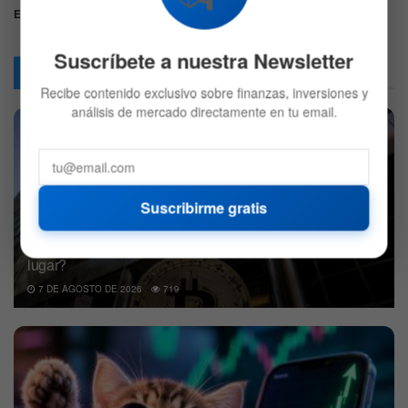
Etiquetas:
Altcoin
Bitcoin
Regulacion cripto
SEC
Suscríbete a nuestra Newsletter
Articulos
Relacionados
Recibe contenido exclusivo sobre finanzas, inversiones y
análisis de mercado directamente en tu email.
Suscribirme gratis
BlackRock decidió vender Bitcoin: ¿Qué compró en su
lugar?
7 DE AGOSTO DE 2026
719