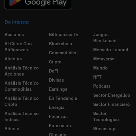
De Interes:
Acciones
Bitfinanzas Tv
Juegos
Blockchain
Al Cierre Con
Blockchain
Bitfinanzas
Mercado Laboral
Commodities
Altcoins
Metaverso
Cripto
Análisis Técnico
Mundo
DeFi
Acciones
NFT
Divisas
Análisis Técnico
Podcast
Commodities
Earnings
Sector Energético
Análisis Técnico
En Tendencia
Cripto
Sector Financiero
Energía
Análisis Técnico
Sector
Finanzas
Indices
Tecnologico
Formacion
Bitcoin
Streamings
Glosario