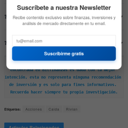
Suscríbete a nuestra Newsletter
¿Cuál es el destino de los fondos que Rivian
▼
Recibe contenido exclusivo sobre finanzas, inversiones y
planea recaudar?
análisis de mercado directamente en tu email.
¿Cómo se encuentran las finanzas de la
▼
compañía tras los últimos anuncios?
Suscribirme gratis
Descargo de responsabilidad: Toda la información 
encontrada en Bitfinanzas es dada con la mejor 
intención, esta no representa ninguna recomendación 
de inversión y es solo para fines informativos. 
Recuerda hacer siempre tu propia investigación.
Etiquetas:
Acciones
Caida
Rivian
Articulos
Relacionados