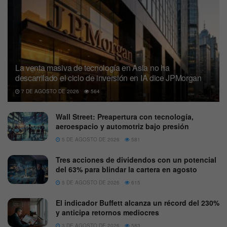
La venta masiva de tecnología en Asia no ha
descarrilado el ciclo de inversión en IA dice JPMorgan
7 DE AGOSTO DE 2026
564
Wall Street: Preapertura con tecnología,
aeroespacio y automotriz bajo presión
5 DE AGOSTO DE 2026
581
Tres acciones de dividendos con un potencial
del 63% para blindar la cartera en agosto
5 DE AGOSTO DE 2026
615
El indicador Buffett alcanza un récord del 230%
y anticipa retornos mediocres
3 DE AGOSTO DE 2026
583