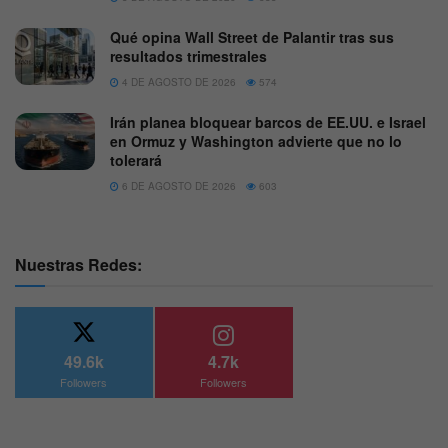
Qué opina Wall Street de Palantir tras sus
resultados trimestrales
4 DE AGOSTO DE 2026
574
Irán planea bloquear barcos de EE.UU. e Israel
en Ormuz y Washington advierte que no lo
tolerará
6 DE AGOSTO DE 2026
603
Nuestras Redes:
49.6k
4.7k
Followers
Followers