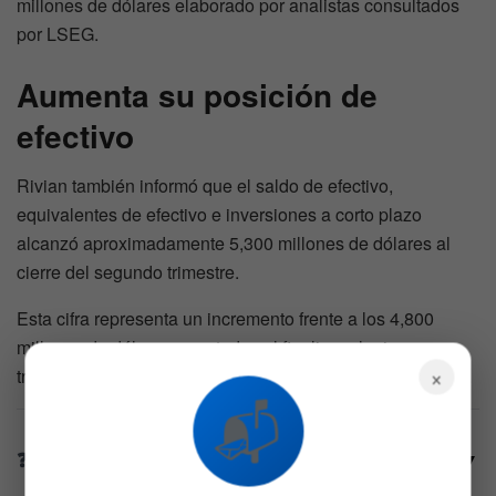
millones de dólares elaborado por analistas consultados
por LSEG.
Aumenta su posición de
efectivo
Rivian también informó que el saldo de efectivo,
equivalentes de efectivo e inversiones a corto plazo
alcanzó aproximadamente 5,300 millones de dólares al
cierre del segundo trimestre.
Esta cifra representa un incremento frente a los 4,800
millones de dólares reportados al finalizar el primer
×
trimestre, según el documento presentado por la empresa.
📬
¿Por qué cayeron las acciones de Rivian más
▼
de un 10% este martes?