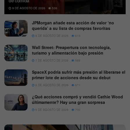
de comida
9 DE AGOSTO DE 2026
536
JPMorgan añade esta acción de valor ‘no
querida’ a su lista de compras favoritas
8 DE AGOSTO DE 2026
619
Wall Street: Preapertura con tecnología,
turismo y alimentación bajo presión
7 DE AGOSTO DE 2026
589
SpaceX podría sufrir más presión al liberarse el
primer lote de acciones desde su debut
6 DE AGOSTO DE 2026
671
¿Qué acciones compró y vendió Cathie Wood
últimamente? Hay una gran sorpresa
6 DE AGOSTO DE 2026
700