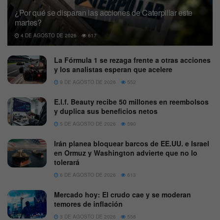
¿Por qué se disparan las acciones de Caterpillar este
martes?
4 DE AGOSTO DE 2026
617
La Fórmula 1 se rezaga frente a otras acciones
y los analistas esperan que acelere
9 DE AGOSTO DE 2026
552
E.l.f. Beauty recibe 50 millones en reembolsos
y duplica sus beneficios netos
5 DE AGOSTO DE 2026
590
Irán planea bloquear barcos de EE.UU. e Israel
en Ormuz y Washington advierte que no lo
tolerará
6 DE AGOSTO DE 2026
613
Mercado hoy: El crudo cae y se moderan
temores de inflación
3 DE AGOSTO DE 2026
558