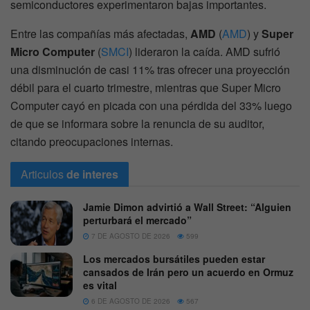
semiconductores experimentaron bajas importantes.
Entre las compañías más afectadas,
AMD
(
AMD
) y
Super
Micro Computer
(
SMCI
) lideraron la caída. AMD sufrió
una disminución de casi 11% tras ofrecer una proyección
débil para el cuarto trimestre, mientras que Super Micro
Computer cayó en picada con una pérdida del 33% luego
de que se informara sobre la renuncia de su auditor,
citando preocupaciones internas.
Articulos
de interes
Jamie Dimon advirtió a Wall Street: “Alguien
perturbará el mercado”
7 DE AGOSTO DE 2026
599
Los mercados bursátiles pueden estar
cansados de Irán pero un acuerdo en Ormuz
es vital
6 DE AGOSTO DE 2026
567