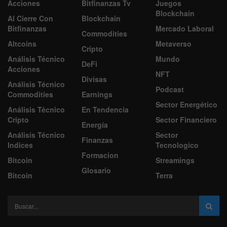
Acciones
Bitfinanzas Tv
Juegos
Blockchain
Al Cierre Con
Blockchain
Bitfinanzas
Mercado Laboral
Commodities
Altcoins
Metaverso
Cripto
Análisis Técnico
Mundo
DeFi
Acciones
NFT
Divisas
Análisis Técnico
Podcast
Commodities
Earnings
Sector Energético
Análisis Técnico
En Tendencia
Cripto
Sector Financiero
Energía
Análisis Técnico
Sector
Finanzas
Indices
Tecnologico
Formacion
Bitcoin
Streamings
Glosario
Bitcoin
Terra