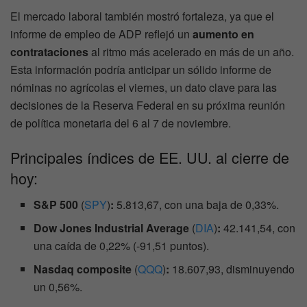
El mercado laboral también mostró fortaleza, ya que el
informe de empleo de ADP reflejó un
aumento en
contrataciones
al ritmo más acelerado en más de un año.
Esta información podría anticipar un sólido informe de
nóminas no agrícolas el viernes, un dato clave para las
decisiones de la Reserva Federal en su próxima reunión
de política monetaria del 6 al 7 de noviembre.
Principales índices de EE. UU. al cierre de
hoy:
S&P 500
(
SPY
)
:
5.813,67, con una baja de 0,33%.
Dow Jones Industrial Average
(
DIA
)
:
42.141,54, con
una caída de 0,22% (-91,51 puntos).
Nasdaq composite
(
QQQ
)
:
18.607,93, disminuyendo
un 0,56%.