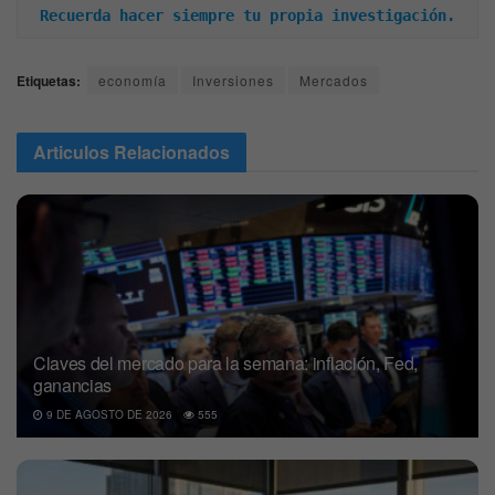
Recuerda hacer siempre tu propia investigación.
Etiquetas:
economía
Inversiones
Mercados
Articulos
Relacionados
Claves del mercado para la semana: inflación, Fed,
ganancias
9 DE AGOSTO DE 2026
555