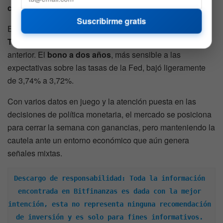
conflicto en Ucrania
.
Suscribirme gratis
En el mercado de bonos, el
rendimiento del bono del
Tesoro a 10 años
se mantenía en 4,29%, igual que el día
anterior. El
bono a dos años
, más sensible a las
expectativas sobre las tasas de la Fed, bajó ligeramente
de 3,74% a 3,72%.
Con varios datos en juego y la atención puesta en las
decisiones de política monetaria, el mercado se posiciona
para cerrar la semana con ganancias, pero manteniendo la
cautela ante un entorno económico que aún genera
señales mixtas.
Descargo de responsabilidad: Toda la información 
encontrada en Bitfinanzas es dada con la mejor 
intención, esta no representa ninguna recomendación 
de inversión y es solo para fines informativos. 