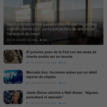
Bank of America dice que el optimismo está en su nivel
más alto desde 2021 por lo que es hora de abandonar
los activos de riesgo
8 DE AGOSTO DE 2026
605
El próximo paso de la Fed con las tasas de
interés podría ser un recorte
7 DE AGOSTO DE 2026
636
Mercado hoy: Acciones suben por un débil
reporte de empleo
7 DE AGOSTO DE 2026
575
Jamie Dimon advirtió a Wall Street: “Alguien
perturbará el mercado”
7 DE AGOSTO DE 2026
599