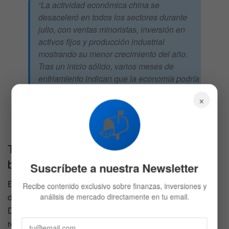
“La actividad económica china se
desaceleró en todos los sectores durante
julio, con ventas minoristas, inversión en
activos fijos y producción industrial
mostrando su menor crecimiento del año.
Tras un inicio sólido, varios meses de
enfriamiento indican que la economía podría
requerir más apoyo desde las políticas
×
públicas”.
📬
ING Economics,
Tensiones políticas y estabilidad en los
bonos
Suscríbete a nuestra Newsletter
En Europa, los mercados tuvieron un comportamiento
Recibe contenido exclusivo sobre finanzas, inversiones y
dispar a la espera de una reunión entre el expresidente
análisis de mercado directamente en tu email.
Donald Trump y el presidente ruso Vladimir Putin, cuyo
resultado
podría tener implicancias para el rumbo del