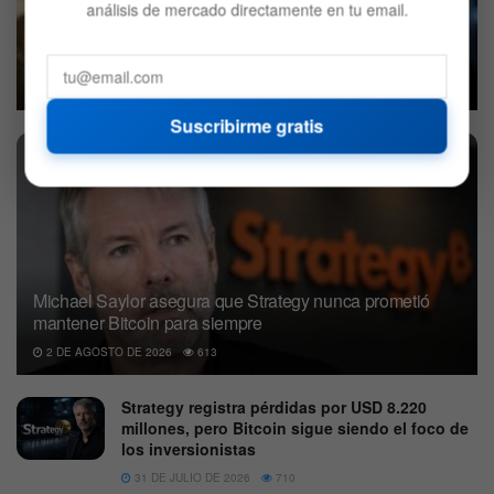
análisis de mercado directamente en tu email.
La burbuja de la IA podría llevar a Bitcoin al millón de
dólares, según Arthur Hayes
5 DE AGOSTO DE 2026
572
Suscribirme gratis
Michael Saylor asegura que Strategy nunca prometió
mantener Bitcoin para siempre
2 DE AGOSTO DE 2026
613
Strategy registra pérdidas por USD 8.220
millones, pero Bitcoin sigue siendo el foco de
los inversionistas
31 DE JULIO DE 2026
710