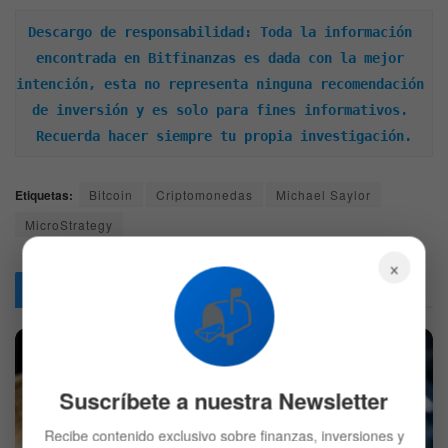
Descargo de responsabilidad: Toda la información 
encontrada en Bitfinanzas es dada con la mejor 
intención, esta no representa ninguna recomendación 
de inversión y es solo para fines informativos. 
Recuerda hacer siempre tu propia investigación.
Etiquetas:
Bitcoin
Criptomonedas
Michael Saylor
MicroStrategy
×
Articulos
Relacionados
📬
Suscríbete a nuestra Newsletter
Recibe contenido exclusivo sobre finanzas, inversiones y