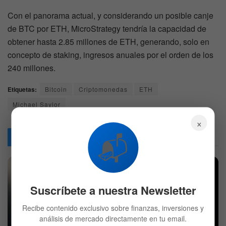
Con el panorama actual, y considerando un posible canje
de BTC por ETH, MicroStrategy tendría la capacidad de
obtener hasta 2.85 millones de ETH, generando, solo en
concepto de staking, ingresos anuales por el orden de los
240 millones.
Etiquetas:
Bitcoin
Criptomonedas
ETH
Michael Saylor
×
📬
Articulos
Relacionados
Suscríbete a nuestra Newsletter
Recibe contenido exclusivo sobre finanzas, inversiones y
análisis de mercado directamente en tu email.