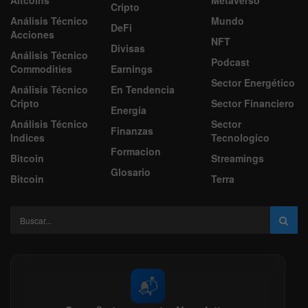
Altcoins
Metaverso
Cripto
Análisis Técnico
Mundo
DeFi
Acciones
NFT
Divisas
Análisis Técnico
Podcast
Commodities
Earnings
Sector Energético
Análisis Técnico
En Tendencia
Cripto
Sector Financiero
Energía
Análisis Técnico
Sector
Finanzas
Indices
Tecnologico
Formacion
Bitcoin
Streamings
Glosario
Bitcoin
Terra
📬