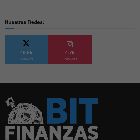
Nuestras Redes:
49.6k
4.7k
Followers
Followers