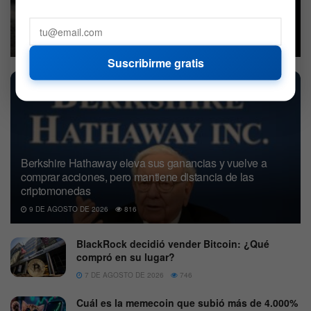
Bitcoin se divide en dos cadenas por BIP-110, pero el
nuevo fork tiene escaso apoyo
9 DE AGOSTO DE 2026
697
Suscribirme gratis
Berkshire Hathaway eleva sus ganancias y vuelve a
comprar acciones, pero mantiene distancia de las
criptomonedas
9 DE AGOSTO DE 2026
816
BlackRock decidió vender Bitcoin: ¿Qué
compró en su lugar?
7 DE AGOSTO DE 2026
746
Cuál es la memecoin que subió más de 4.000%