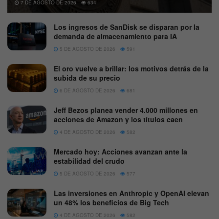
7 DE AGOSTO DE 2026
634
Los ingresos de SanDisk se disparan por la
demanda de almacenamiento para IA
5 DE AGOSTO DE 2026
591
El oro vuelve a brillar: los motivos detrás de la
subida de su precio
6 DE AGOSTO DE 2026
681
Jeff Bezos planea vender 4.000 millones en
acciones de Amazon y los títulos caen
4 DE AGOSTO DE 2026
582
Mercado hoy: Acciones avanzan ante la
estabilidad del crudo
5 DE AGOSTO DE 2026
577
Las inversiones en Anthropic y OpenAI elevan
un 48% los beneficios de Big Tech
4 DE AGOSTO DE 2026
582