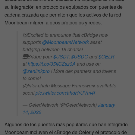
su integración en protocolos equipados con puentes de
cadena cruzada que permiten que los activos de la red
Moonbeam migren a otros protocolos y redes.
🙌Excited to announce that cBridge now
supports
@MoonbeamNetwork
asset
bridging between 15 chains!
🌉Bridge your
$USDT
,
$USDC
and
$CELR
at
https://t.co/35fICZsz3A
and use on
@zenlinkpro
! More dex partners and tokens
to come!
📩Inter-chain Message Framework available
soon!
pic.twitter.com/ahdHrUVm4f
— CelerNetwork (@CelerNetwork)
January
14, 2022
Algunos de los puentes más populares que han integrado
Moonbeam incluyen el cBridge de Celer y el protocolo de