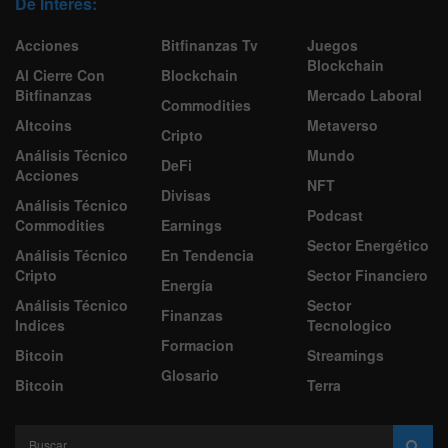
De Interes:
Acciones
Bitfinanzas Tv
Juegos
Blockchain
Al Cierre Con
Blockchain
Bitfinanzas
Mercado Laboral
Commodities
Altcoins
Metaverso
Cripto
Análisis Técnico
Mundo
DeFi
Acciones
NFT
Divisas
Análisis Técnico
Podcast
Commodities
Earnings
Sector Energético
Análisis Técnico
En Tendencia
Cripto
Sector Financiero
Energía
Análisis Técnico
Sector
Finanzas
Indices
Tecnologico
Formacion
Bitcoin
Streamings
Glosario
Bitcoin
Terra