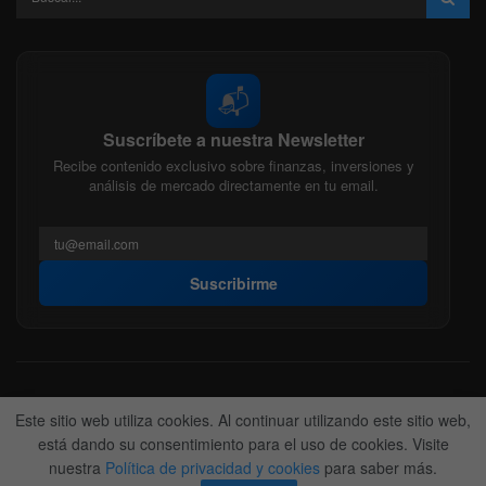
📬
Suscríbete a nuestra Newsletter
Recibe contenido exclusivo sobre finanzas, inversiones y
análisis de mercado directamente en tu email.
Suscribirme
Acerca de nosotros
Politica Editorial
Nuestro Equipo
Este sitio web utiliza cookies. Al continuar utilizando este sitio web,
Contactanos
Anunciate
está dando su consentimiento para el uso de cookies. Visite
nuestra
Política de privacidad y cookies
para saber más.
© 2022-2026
BitFinanzas
- Hecho por
Team DM. 😎