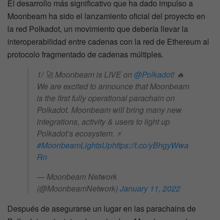
El desarrollo más significativo que ha dado impulso a
Moonbeam ha sido el lanzamiento oficial del proyecto en
la red Polkadot, un movimiento que debería llevar la
interoperabilidad entre cadenas con la red de Ethereum al
protocolo fragmentado de cadenas múltiples.
1/ 🚀​ Moonbeam is LIVE on
@Polkadot
! 🔥
We are excited to announce that Moonbeam
is the first fully operational parachain on
Polkadot. Moonbeam will bring many new
integrations, activity & users to light up
Polkadot’s ecosystem. ⚡
#MoonbeamLightsUp
https://t.co/yBhgyWwa
Rn
— Moonbeam Network
(@MoonbeamNetwork)
January 11, 2022
Después de asegurarse un lugar en las parachains de