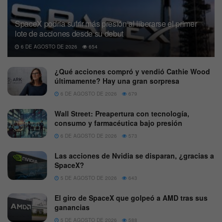
SpaceX podría sufrir más presión al liberarse el primer
lote de acciones desde su debut
6 DE AGOSTO DE 2026
654
¿Qué acciones compró y vendió Cathie Wood
últimamente? Hay una gran sorpresa
6 DE AGOSTO DE 2026
679
Wall Street: Preapertura con tecnología,
consumo y farmacéutica bajo presión
6 DE AGOSTO DE 2026
573
Las acciones de Nvidia se disparan, ¿gracias a
SpaceX?
5 DE AGOSTO DE 2026
643
El giro de SpaceX que golpeó a AMD tras sus
ganancias
5 DE AGOSTO DE 2026
588