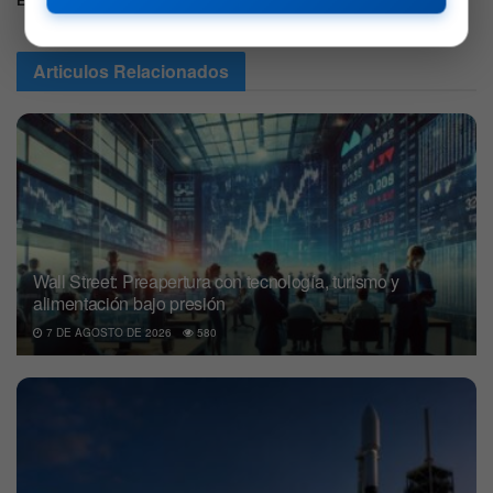
Etiquetas:
Articulos
Relacionados
Wall Street: Preapertura con tecnología, turismo y
alimentación bajo presión
7 DE AGOSTO DE 2026
580