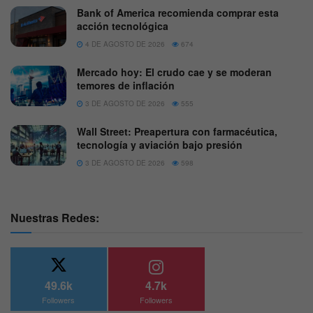
Bank of America recomienda comprar esta
acción tecnológica
4 DE AGOSTO DE 2026
674
Mercado hoy: El crudo cae y se moderan
temores de inflación
3 DE AGOSTO DE 2026
555
Wall Street: Preapertura con farmacéutica,
tecnología y aviación bajo presión
3 DE AGOSTO DE 2026
598
Nuestras Redes:
49.6k
4.7k
Followers
Followers